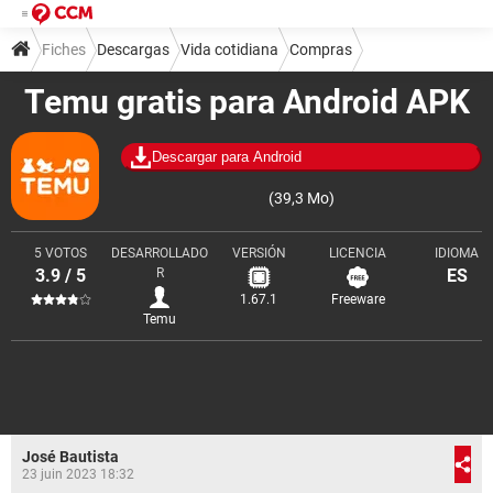
Fiches
Descargas
Vida cotidiana
Compras
Temu gratis para Android APK
Descargar para Android
(39,3 Mo)
5 VOTOS
DESARROLLADO
VERSIÓN
LICENCIA
IDIOMA
3.9 / 5
R
ES
1.67.1
Freeware
Temu
José Bautista
23 juin 2023 18:32