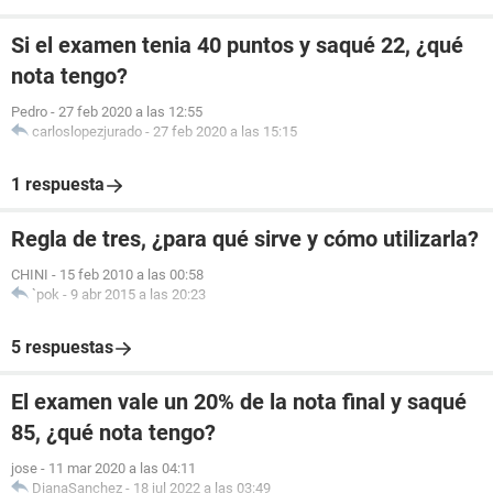
Si el examen tenia 40 puntos y saqué 22, ¿qué
nota tengo?
Pedro
-
27 feb 2020 a las 12:55
carloslopezjurado
-
27 feb 2020 a las 15:15
1 respuesta
Regla de tres, ¿para qué sirve y cómo utilizarla?
CHINI
-
15 feb 2010 a las 00:58
`pok
-
9 abr 2015 a las 20:23
5 respuestas
El examen vale un 20% de la nota final y saqué
85, ¿qué nota tengo?
jose
-
11 mar 2020 a las 04:11
DianaSanchez
-
18 jul 2022 a las 03:49