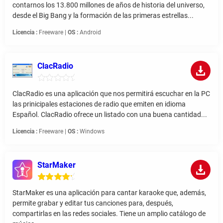
contarnos los 13.800 millones de años de historia del universo,
desde el Big Bang y la formación de las primeras estrellas...
Licencia :
Freeware |
OS :
Android
ClacRadio
ClacRadio es una aplicación que nos permitirá escuchar en la PC
las prinicipales estaciones de radio que emiten en idioma
Español. ClacRadio ofrece un listado con una buena cantidad...
Licencia :
Freeware |
OS :
Windows
StarMaker
StarMaker es una aplicación para cantar karaoke que, además,
permite grabar y editar tus canciones para, después,
compartirlas en las redes sociales. Tiene un amplio catálogo de