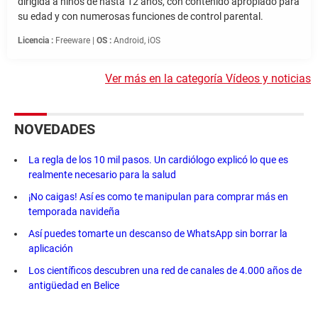
dirigida a niños de hasta 12 años, con contenido apropiado para
su edad y con numerosas funciones de control parental.
Licencia :
Freeware |
OS :
Android, iOS
Ver más en la categoría Vídeos y noticias
NOVEDADES
La regla de los 10 mil pasos. Un cardiólogo explicó lo que es
realmente necesario para la salud
¡No caigas! Así es como te manipulan para comprar más en
temporada navideña
Así puedes tomarte un descanso de WhatsApp sin borrar la
aplicación
Los científicos descubren una red de canales de 4.000 años de
antigüedad en Belice