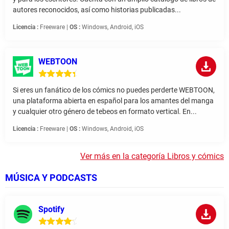
autores reconocidos, así como historias publicadas...
Licencia :
Freeware |
OS :
Windows, Android, iOS
WEBTOON
Si eres un fanático de los cómics no puedes perderte WEBTOON,
una plataforma abierta en español para los amantes del manga
y cualquier otro género de tebeos en formato vertical. En...
Licencia :
Freeware |
OS :
Windows, Android, iOS
Ver más en la categoría Libros y cómics
MÚSICA Y PODCASTS
Spotify