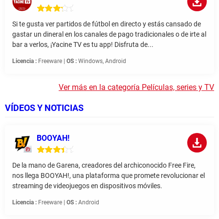
Si te gusta ver partidos de fútbol en directo y estás cansado de
gastar un dineral en los canales de pago tradicionales o de irte al
bar a verlos, ¡Yacine TV es tu app! Disfruta de...
Licencia :
Freeware |
OS :
Windows, Android
Ver más en la categoría Películas, series y TV
VÍDEOS Y NOTICIAS
BOOYAH!
De la mano de Garena, creadores del archiconocido Free Fire,
nos llega BOOYAH!, una plataforma que promete revolucionar el
streaming de videojuegos en dispositivos móviles.
Licencia :
Freeware |
OS :
Android