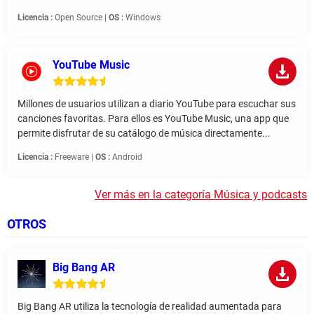
Licencia :
Open Source |
OS :
Windows
YouTube Music
Millones de usuarios utilizan a diario YouTube para escuchar sus
canciones favoritas. Para ellos es YouTube Music, una app que
permite disfrutar de su catálogo de música directamente...
Licencia :
Freeware |
OS :
Android
Ver más en la categoría Música y podcasts
OTROS
Big Bang AR
Big Bang AR utiliza la tecnología de realidad aumentada para