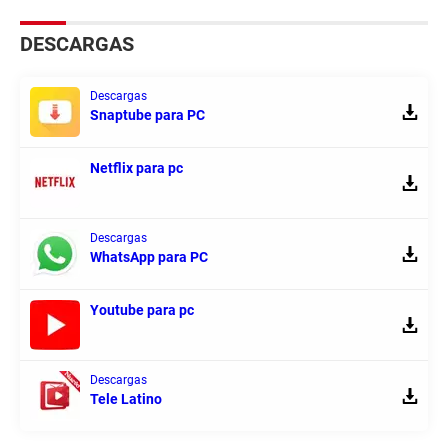
DESCARGAS
Descargas
Snaptube para PC
Netflix para pc
Descargas
WhatsApp para PC
Youtube para pc
Descargas
Tele Latino