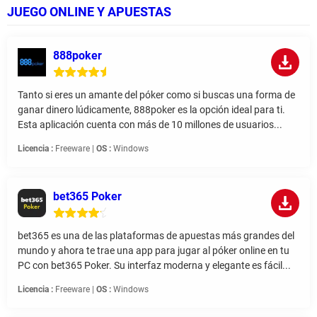
JUEGO ONLINE Y APUESTAS
888poker
Tanto si eres un amante del póker como si buscas una forma de
ganar dinero lúdicamente, 888poker es la opción ideal para ti.
Esta aplicación cuenta con más de 10 millones de usuarios...
Licencia :
Freeware |
OS :
Windows
bet365 Poker
bet365 es una de las plataformas de apuestas más grandes del
mundo y ahora te trae una app para jugar al póker online en tu
PC con bet365 Poker. Su interfaz moderna y elegante es fácil...
Licencia :
Freeware |
OS :
Windows