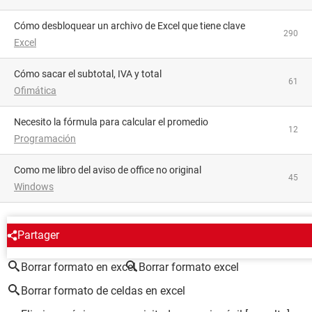
Cómo desbloquear un archivo de Excel que tiene clave
290
Excel
Cómo sacar el subtotal, IVA y total
61
Ofimática
Necesito la fórmula para calcular el promedio
12
Programación
como me libro del aviso de office no original
45
Windows
ALREDEDOR DEL MISMO TEMA
Partager
Borrar formato en excel
Borrar formato excel
Borrar formato de celdas en excel