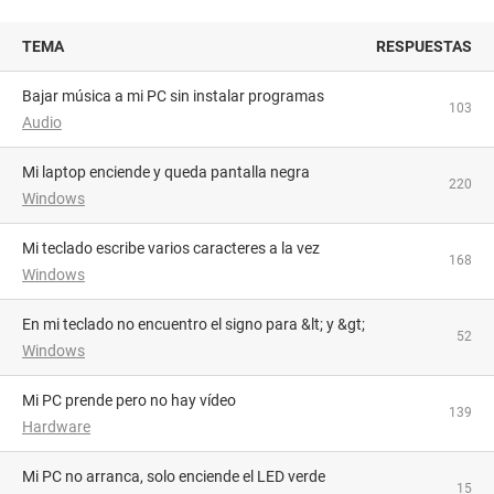
TEMA
RESPUESTAS
Bajar música a mi PC sin instalar programas
103
Audio
Mi laptop enciende y queda pantalla negra
220
Windows
Mi teclado escribe varios caracteres a la vez
168
Windows
En mi teclado no encuentro el signo para &lt; y &gt;
52
Windows
Mi PC prende pero no hay vídeo
139
Hardware
Mi PC no arranca, solo enciende el LED verde
15