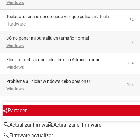
Windows
Teclado: suena un 'beep' cada vez que pulso una tecla
54
Hardware
Cómo poner mi pantalla en tamaño normal
9
Windows
Eliminar archivo que pide permiso Administrador
164
Windows
Problema al iniciar windows debo presionar F1
107
Windows
ALREDEDOR DEL MISMO TEMA
Partager
Actualizar firmware
Actualizar el firmware
Firmware actualizar