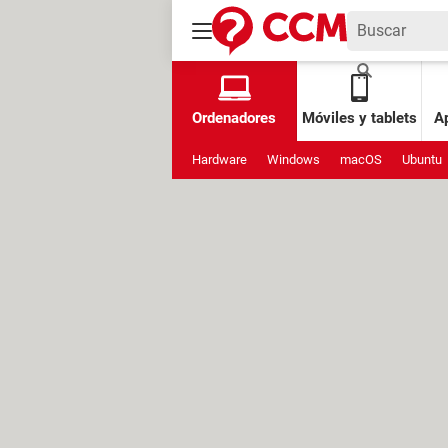
Ordenadores
Móviles y tablets
Ap
Hardware
Windows
macOS
Ubuntu