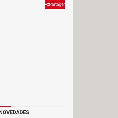
Partager
.dll? Aquí te explicamos sus
 Windows 7.
 o se ha instalado incorrectamente
 el núcleo del sistema.
lgunos programas en el sistema. Este
10, 8, 7
o anteriores.
CR100.dll
. Antes de llevarlas a cabo
NOVEDADES