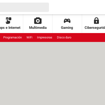
ps e Internet
Multimedia
Gaming
Cibersegurid
Programación
WiFi
Impresoras
Disco duro