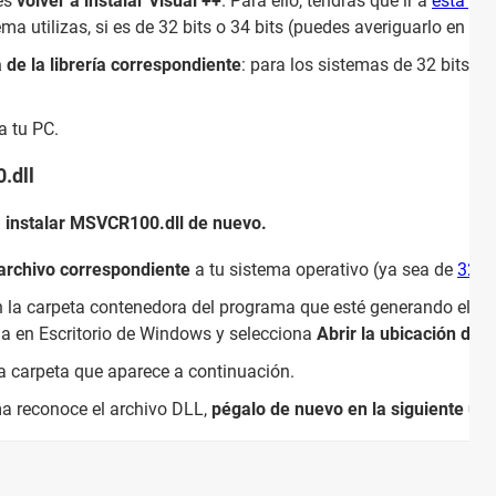
 es
volver a instalar Visual ++
. Para ello, tendrás que ir a
esta pá
ma utilizas, si es de 32 bits o 34 bits (puedes averiguarlo en
Ini
 de la librería correspondiente
:
para los sistemas de 32 bits, d
ia tu PC.
.dll
a
instalar MSVCR100.dll de nuevo.
archivo correspondiente
a tu sistema operativo (ya sea de
32 bi
n la carpeta contenedora del programa que esté generando el err
ma en Escritorio de Windows y selecciona
Abrir la ubicación de 
a carpeta que aparece a continuación.
ma reconoce el archivo DLL,
pégalo de nuevo en la siguiente ubi