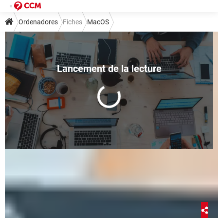
Ordenadores
Fiches
MacOS
Cómo ver archivos ocultos en
Mac: guía paso a paso
Clahire Ruiz
29 juin 2022 13:23