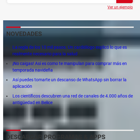
Ver un ejemplo
NOVEDADES
La regla de los 10 mil pasos. Un cardiólogo explicó lo que es
realmente necesario para la salud
¡No caigas! Así es como te manipulan para comprar más en
temporada navideña
Así puedes tomarte un descanso de WhatsApp sin borrar la
aplicación
Los científicos descubren una red de canales de 4.000 años de
antigüedad en Belice
DESCARGAR PROGRAMAS & APPS