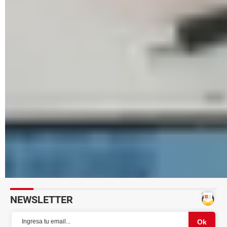
signo de interrogación
Cómo particionar un disco duro externo en Mac
Cómo hacer una captura de pantalla en Mac: con y sin
teclado
macOS 14 Sonoma: lanzamiento, características, instalar,
beta
Cómo formatear tu Mac: de fábrica, desde USB, para
vender
WWDC 2024 de Apple: qué es, fecha, Keynote, rumores...
Cómo ocultar el reloj de la barra de menú en Mac
Cómo copiar música de un CD a tu Mac
Apple Vision Pro: lanzamiento, precio, comprar, España...
NEWSLETTER