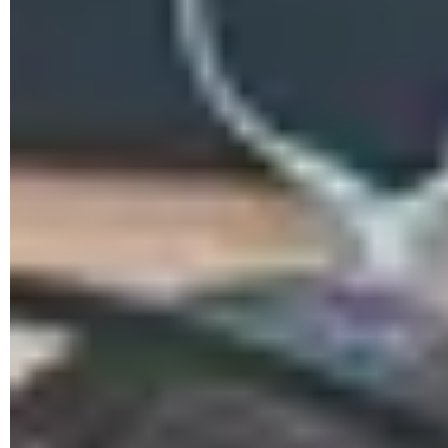
Se abrirá una ventana donde puedes escribir. Ingresa el
comando
defaults write com.apple.Finder
AppleShowAllFiles TRUE
y presiona
Enter
.
Luego, presiona la tecla
Alt
, haz clic derecho sobre el
icono del
Finder
y selecciona
Forzar reinicio
.
Al reiniciar tu Mac todas las carpetas y archivos ocultos
aparecerán. Podrás distinguirlos por sus iconos, que son
un poco transparentes.
¿Cómo volver a ocultar los archivos en
Mac?
Abre el
Terminal
de nuevo siguiendo los pasos
indicados en la sección anterior.
Ingresa el comando
defaults write com.apple.Finder
AppleShowAllFiles FALSE
y presiona
Enter
.
Luego, ejecuta
KillAll Finder
para reiniciar el
Finder
.