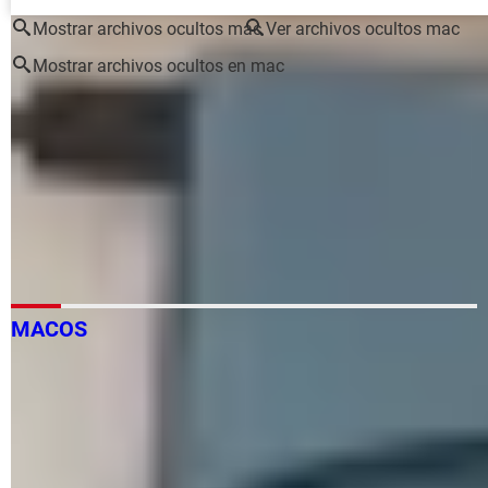
Mostrar archivos ocultos mac
Ver archivos ocultos mac
Mostrar archivos ocultos en mac
Guion bajo en mac
> Guide
Virus que oculta archivos
> Guide
Grados en mac
> Guide
Listar archivos de una carpeta cmd
> Guide
Archivos mdf
> Guide
MACOS
Cómo cambiar el idioma de la App Store: en iPhone, iPad,
Mac
Cómo limpiar la Terminal o consola en Mac: comando…
Imágenes en Mac: editar, recortar, copiar, descargar