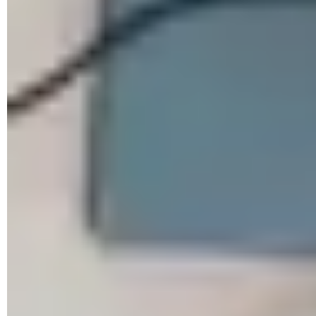
Cómo crear una imagen de disco en Mac: ISO, DMG
Clic derecho en Mac: activar, cómo se hace, sin mouse
Cómo formatear una memoria USB en Mac: para Mac,
Windows
Cómo activar o desactivar VoiceOver en tu Mac
Qué hacer si tu Mac se quedó sin sonido o se escucha
bajo
Qué hacer si tu Mac está muy lento: causas y soluciones
Cómo restaurar tu Mac a sus valores de fábrica: desde
cero
Cómo abrir el Terminal en Mac: en el teclado, en una
carpeta
Crear un USB de arranque macOS: Catalina, El Capitan,
etc...
Cómo borrar archivos y carpetas desde el Terminal en
Mac
Mi Mac no inicia: modo recuperación, sesión usuario,