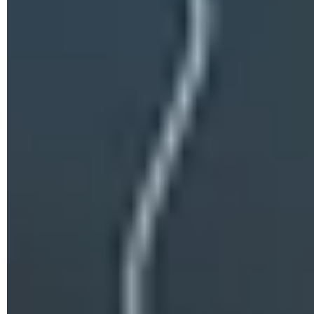
Mac?
En tu
Mac
, ve al Launchpad y busca el icono
Terminal
(puede ser que se encuentre en la carpeta otros). También
puedes llegar a éste mediante la
ruta
Ir
>
Aplicaciones
>
Utilidades
>
Terminal.
© Apple