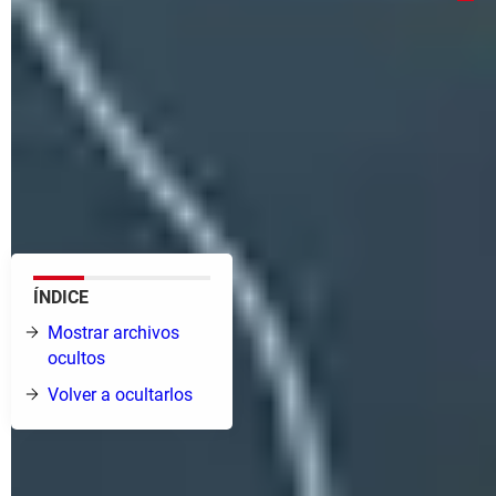
Mac, de manera predeterminada, oculta algunos
archivos y carpetas que son necesarios para el
correcto funcionamiento del sistema. Esto lo hace
para evitar que sean modificados o eliminados por
error. Sin embargo, es posible visualizarlos en el
Finder mediante la ejecución de un comando desde
el Terminal.
ÍNDICE
Mostrar archivos
ocultos
Volver a ocultarlos
¿Cómo mostrar los archivos ocultos en