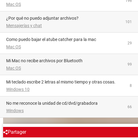
196
Mac OS
¿Por qué no puedo adjuntar archivos?
101
Mensajerías y chat
como puedo bajar el atube catcher para la mac
29
Mac OS
Mi Mac no recibe archivos por Bluetooth
99
Mac OS
Mi teclado escribe 2 letras al mismo tiempo y otras cosas.
8
Windows 10
no me reconoce la unidad de cd/dvd/grabadora
66
Windows
ALREDEDOR DEL MISMO TEMA
Partager