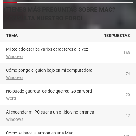
¿TIENES MÁS PREGUNTAS SOBRE MAC?
¡CONSULTA NUESTRO FORO!
TEMA
RESPUESTAS
Mi teclado escribe varios caracteres a la vez
168
Windows
Cómo pongo el guion bajo en mi computadora
74
Windows
no puedo guardar los doc que realizo en word
20
Word
Al encender mi PC suena un pitido y no arranca
12
Windows
Cómo se hace la arroba en una Mac