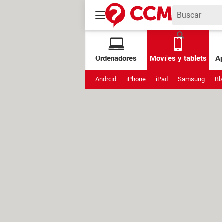
Ordenadores
Móviles y tablets
Ap
Android
iPhone
iPad
Samsung
Bl