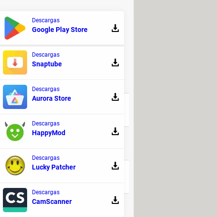
s de Internet, puedes hacerlo
 posibilidad de comprobar tu saldo
Descargas
Google Play Store
ÓN!
Descargas
Snaptube
RESPUESTAS
Descargas
Aurora Store
3
Descargas
HappyMod
116
Descargas
Lucky Patcher
50
Descargas
CamScanner
251