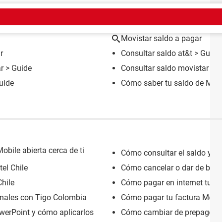
EMA
Movistar saldo a pagar
r
Consultar saldo at&t
> Guide
r
> Guide
Consultar saldo movistar pe
uide
Cómo saber tu saldo de Mov
bile abierta cerca de ti
Cómo consultar el saldo y 
tel Chile
Cómo cancelar o dar de baja t
hile
Cómo pagar en internet tu f
nales con Tigo Colombia
Cómo pagar tu factura Metro
owerPoint y cómo aplicarlos
Cómo cambiar de prepago a p