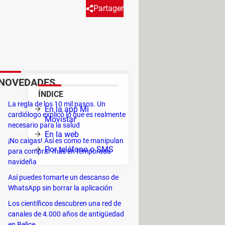
Partager
erador es Movistar Chile, aquí
ndo!
NOVEDADES
ÍNDICE
con
La regla de los 10 mil pasos. Un
En la app Mi
cardiólogo explicó lo que es realmente
en la
Movistar
necesario para la salud
En la web
¡No caigas! Así es como te manipulan
Por teléfono o SMS
para comprar más en temporada
navideña
Así puedes tomarte un descanso de
WhatsApp sin borrar la aplicación
Los científicos descubren una red de
canales de 4.000 años de antigüedad
en Belice