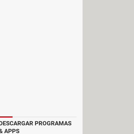
 en contacto con el operador
DESCARGAR PROGRAMAS
P).
& APPS