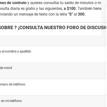
nes de contrato
y quieres consultar tu saldo de minutos o mega
ulta diaria es gratis y las siguientes,
a $100.
También tienes la
viando un mensaje de texto con la letra
"S"
al
300.
OBRE ? ¡CONSULTA NUESTRO FORO DE DISCUSI
o el nombre y apellido
de móvil
número de teléfono
a en mi teléfono