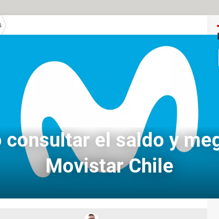
s
consultar el saldo y me
Movistar Chile