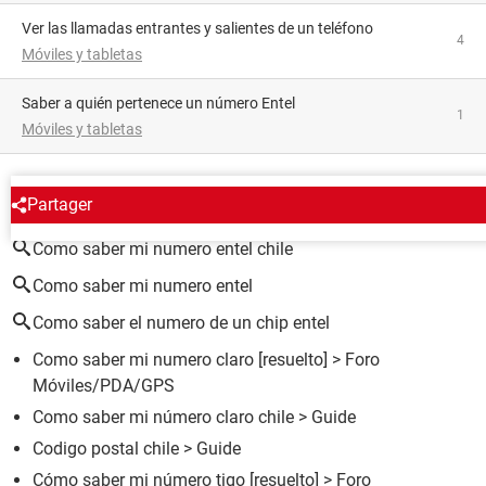
Ver las llamadas entrantes y salientes de un teléfono
4
Móviles y tabletas
Saber a quién pertenece un número Entel
1
Móviles y tabletas
ALREDEDOR DEL MISMO TEMA
Partager
Como saber mi numero entel chile
Como saber mi numero entel
Como saber el numero de un chip entel
Como saber mi numero claro
[resuelto] >
Foro
Móviles/PDA/GPS
Como saber mi número claro chile
> Guide
Codigo postal chile
> Guide
Cómo saber mi número tigo
[resuelto] >
Foro