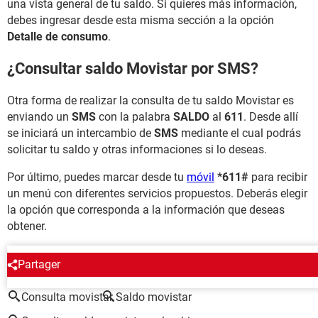
una vista general de tu saldo. Si quieres más información,
debes ingresar desde esta misma sección a la opción
Detalle de consumo
.
¿Consultar saldo Movistar por SMS?
Otra forma de realizar la consulta de tu saldo Movistar es
enviando un
SMS
con la palabra
SALDO
al
611
. Desde allí
se iniciará un intercambio de
SMS
mediante el cual podrás
solicitar tu saldo y otras informaciones si lo deseas.
Por último, puedes marcar desde tu
móvil
*611#
para recibir
un menú con diferentes servicios propuestos. Deberás elegir
la opción que corresponda a la información que deseas
obtener.
ALREDEDOR DEL MISMO TEMA
Partager
Consulta movistar
Saldo movistar