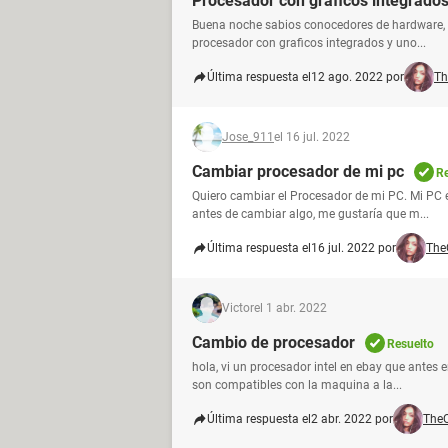
Procesador con gráficos integrados
Buena noche sabios conocedores de hardware, A
procesador con graficos integrados y uno...
Última respuesta el
12 ago. 2022 por
Th
Jose_911
el 16 jul. 2022
Cambiar procesador de mi pc
Re
Quiero cambiar el Procesador de mi PC. Mi PC e
antes de cambiar algo, me gustaría que m...
Última respuesta el
16 jul. 2022 por
The
Victor
el 1 abr. 2022
Cambio de procesador
Resuelto
hola, vi un procesador intel en ebay que antes 
son compatibles con la maquina a la...
Última respuesta el
2 abr. 2022 por
The