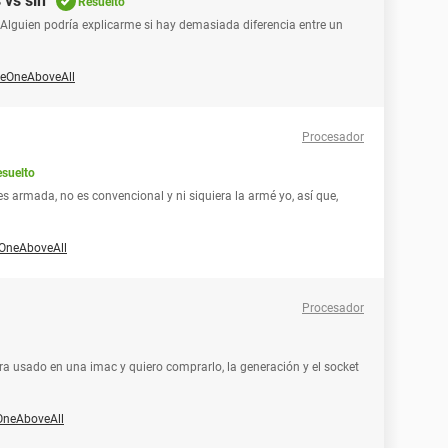
 vs sin
Resuelto
lguien podría explicarme si hay demasiada diferencia entre un
eOneAboveAll
Procesador
suelto
s armada, no es convencional y ni siquiera la armé yo, así que,
OneAboveAll
Procesador
era usado en una imac y quiero comprarlo, la generación y el socket
OneAboveAll