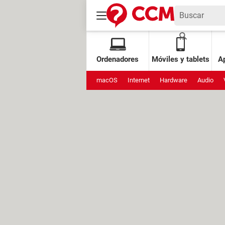
Ordenadores
Móviles y tablets
Ap
macOS
Internet
Hardware
Audio