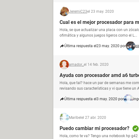
JeremiC23
el 23 may. 2020
Cual es el mejor procesador para 
Hola, se que actualizar una placa con un zócal
ofimática y algunos juegos ligeros como el L...
Última respuesta el
23 may. 2020 por
pi
amador_
el 14 feb. 2020
Ayuda con procesador amd a6 turb
Hola, que tal? hace un par de semanas me comp
revisando sus características y vi que tiene un A
Última respuesta el
3 may. 2020 por
ing
Maribel
el 27 abr. 2020
Puedo cambiar mi procesador?
Hola, como te va? Tengo una notebook hp g42 2