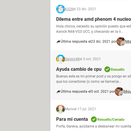
Kil28
el 23 dic. 2021
Dilema entre amd phenom 4 nucleo
Hola chicos, necesito su opinión puesto que es
Asrock N68-VS3 UCC, y, checando en la li...
Última respuesta el
23 dic. 2021 por
Mi
Salsini48
el 3 oct. 2021
Ayuda cambio de cpu
Resuelto
Buenas este es mi primer post y os pongo en sit
que los conectores (o como se llamen)e...
Última respuesta el
5 oct. 2021 por
Mig
Mario
el 17 jul. 2021
Para mi cuenta
Resuelto/Cerrado
Porfa, Garena, ayúdame a desbanear mi cuenta,