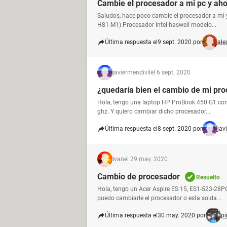
Cambie el procesador a mi pc y aho
Saludos, hace poco cambie el procesador a mi
H81-M1) Procesador Intel haswell modelo...
Última respuesta el
9 sept. 2020 por
ale
javiermendivil
el 6 sept. 2020
¿quedaría bien el cambio de mi proc
Hola, tengo una laptop HP ProBook 450 G1 con l
ghz. Y quiero cambiar dicho procesador...
Última respuesta el
8 sept. 2020 por
jav
Ivan
el 29 may. 2020
Cambio de procesador
Resuelto
Hola, tengo un Acer Aspire ES 15, ES1-523-28P
puedo cambiarle el procesador o esta solda...
Última respuesta el
30 may. 2020 por
pi