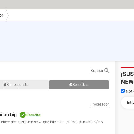
or
Buscar
¡SU
NEW
Sin respuesta
Resueltas
Noti
Procesador
i un bip
Resuelto
 encender la PC solo se ve que inicia la fuente de alimentación y