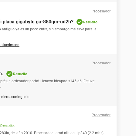
Procesador
mi placa gigabyte ga-880gm-ud2h?
Resuelto
o antiguo ya es un poco cutre, sin embargo me sirve para la
ratacrimson
Procesador
o.
Resuelto
ré un ordenador portatil lenovo ideapad s145 a6. Estuve
...
enierosconingenio
Procesador
Resuelto
83la, del año 2010. Procesador : amd athlon II p340 (2.2 mhz)