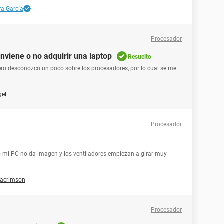
ra García
Procesador
nviene o no adquirir una laptop
Resuelto
ero desconozco un poco sobre los procesadores, por lo cual se me
gel
Procesador
 mi PC no da imagen y los ventiladores empiezan a girar muy
tacrimson
Procesador