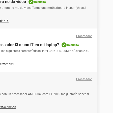
ra no da video
Resuelto
 y ahora no me da video Tengo una motherboard Inspur (chipset
diaz15
Procesador
esador i3 a uno i7 en mi laptop?
Resuelto
as siguientes características: Intel Core i3-4000M 2 núcleos 2.40
iermendivil
Procesador
G con un procesador AMD Dual-core E1-7010 me gustaría saber si
ratacrimson