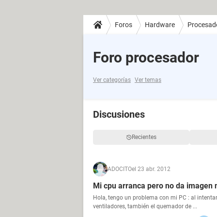
Foros
Hardware
Procesad
Foro procesador
Ver categorías
Ver temas
Discusiones
Recientes
ADOCITO
el 23 abr. 2012
Mi cpu arranca pero no da imagen n
Hola, tengo un problema con mi PC : al intentar
ventiladores, también el quemador de ...