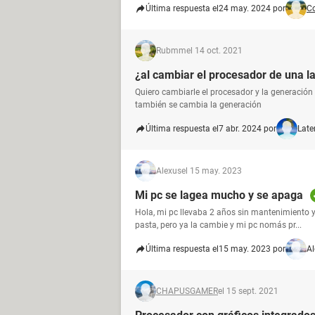
Última respuesta el
24 may. 2024 por
C
Rubmm
el 14 oct. 2021
¿al cambiar el procesador de una l
Quiero cambiarle el procesador y la generación
también se cambia la generación
Última respuesta el
7 abr. 2024 por
Late
Alexus
el 15 may. 2023
Mi pc se lagea mucho y se apaga
Hola, mi pc llevaba 2 años sin mantenimiento 
pasta, pero ya la cambie y mi pc nomás pr...
Última respuesta el
15 may. 2023 por
Al
CHAPUSGAMER
el 15 sept. 2021