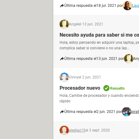
Última respuesta el
18 jul. 2021 por
Lau
Angel
el 13 jun. 2021
Necesito ayuda para saber si me co
Hola, estoy pensando en adquirir una laptop, p
complica saber si conviene o no una lap...
Última respuesta el
13 jun. 2021 por
An
Vinny
el 2 jun. 2021
Procesador nuevo
Resuelto
Hola, Cambie de procesador y cuando enciendo
rápido
Última respuesta el
2 jun. 2021 por
pira
alediaz15
el 3 sept. 2020