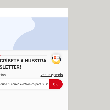
SCRÍBETE A NUESTRA
SLETTER!
cias
Ver un ejemplo