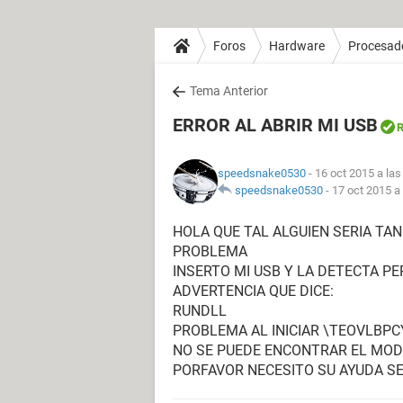
Foros
Hardware
Procesad
Tema Anterior
ERROR AL ABRIR MI USB
R
speedsnake0530
- 16 oct 2015 a las
speedsnake0530
-
17 oct 2015 a
HOLA QUE TAL ALGUIEN SERIA TA
PROBLEMA
INSERTO MI USB Y LA DETECTA P
ADVERTENCIA QUE DICE:
RUNDLL
PROBLEMA AL INICIAR \TEOVLB
NO SE PUEDE ENCONTRAR EL MOD
PORFAVOR NECESITO SU AYUDA S