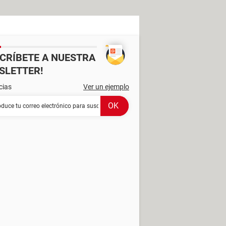
SCRÍBETE A NUESTRA
SLETTER!
cias
Ver un ejemplo