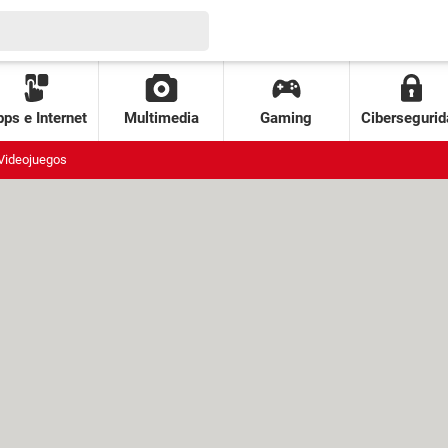
ps e Internet
Multimedia
Gaming
Cibersegurid
Videojuegos