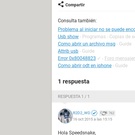
Compartir
Consulta también:
Problema al iniciar no se puede enc
Usb show
- Programas - Copias de s
Como abrir un archivo msg
- Guide
Attrib usb
- Guide
Error 0x80048823
✓
-
Foro mensajer
Como abrir odt en iphone
- Guide
1 respuesta
RESPUESTA 1 / 1
R2D2_WD
762
16 oct 2015 a las 15:15
Hola Speedsnake,