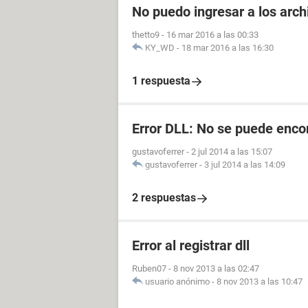
No puedo ingresar a los arc
thetto9
-
16 mar 2016 a las 00:33
KY_WD
-
18 mar 2016 a las 16:30
1 respuesta
Error DLL: No se puede enco
gustavoferrer
-
2 jul 2014 a las 15:07
gustavoferrer
-
3 jul 2014 a las 14:09
2 respuestas
Error al registrar dll
Ruben07
-
8 nov 2013 a las 02:47
usuario anónimo
-
8 nov 2013 a las 10:47