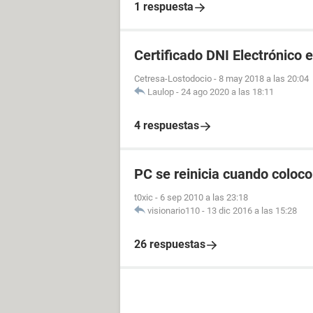
1 respuesta
Certificado DNI Electrónico e
Cetresa-Lostodocio
-
8 may 2018 a las 20:04
Laulop
-
24 ago 2020 a las 18:11
4 respuestas
PC se reinicia cuando colo
t0xic
-
6 sep 2010 a las 23:18
visionario110
-
13 dic 2016 a las 15:28
26 respuestas