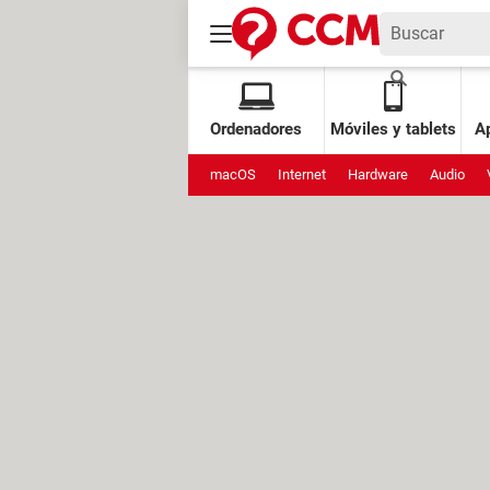
Ordenadores
Móviles y tablets
Ap
macOS
Internet
Hardware
Audio