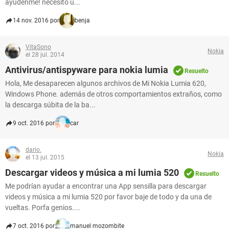
ayudenme! necesito u...
14 nov. 2016 por
benja
VitaSono
Nokia
el 28 jul. 2014
Antivirus/antispyware para nokia lumia
Resuelto
Hola, Me desaparecen algunos archivos de Mi Nokia Lumia 620,
Windows Phone. además de otros comportamientos extraños, como
la descarga súbita de la ba...
9 oct. 2016 por
car
dario.
Nokia
el 13 jul. 2015
Descargar videos y música a mi lumia 520
Resuelto
Me podrían ayudar a encontrar una App sensilla para descargar
videos y música a mi lumia 520 por favor baje de todo y da una de
vueltas. Porfa genios....
7 oct. 2016 por
manuel mozombite