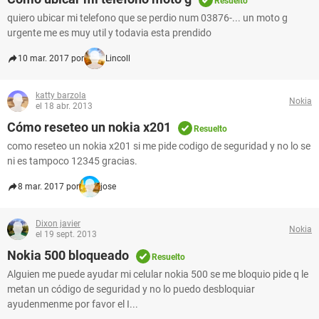
Resuelto
quiero ubicar mi telefono que se perdio num 03876-... un moto g
urgente me es muy util y todavia esta prendido
10 mar. 2017 por
Lincoll
katty barzola
Nokia
el 18 abr. 2013
Cómo reseteo un nokia x201
Resuelto
como reseteo un nokia x201 si me pide codigo de seguridad y no lo se
ni es tampoco 12345 gracias.
8 mar. 2017 por
jose
Dixon javier
Nokia
el 19 sept. 2013
Nokia 500 bloqueado
Resuelto
Alguien me puede ayudar mi celular nokia 500 se me bloquio pide q le
metan un código de seguridad y no lo puedo desbloquiar
ayudenmenme por favor el I...