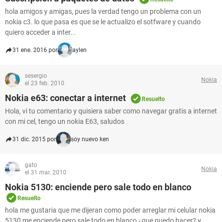
hola amigos y amigas, pues la verdad tengo un problema con un
nokia c3. lo que pasa es que se le actualizo el sotfware y cuando
quiero acceder a inter...
31 ene. 2016 por
aylen
sesergio
Nokia
el 23 feb. 2010
Nokia e63: conectar a internet
Resuelto
Hola, vi tu comentario y quisiera saber como navegar gratis a internet
con mi cel, tengo un nokia E63, saludos
31 dic. 2015 por
soy nuevo ken
gato
Nokia
el 31 mar. 2010
Nokia 5130: enciende pero sale todo en blanco
Resuelto
hola me gustaria que me dijeran como poder arreglar mi celular nokia
5130 me enciende pero sale todo en blanco ¿que puedo hacer? y