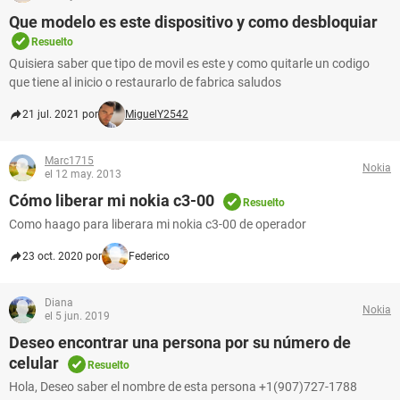
Que modelo es este dispositivo y como desbloquiar
Resuelto
Quisiera saber que tipo de movil es este y como quitarle un codigo
que tiene al inicio o restaurarlo de fabrica saludos
21 jul. 2021 por
MiguelY2542
Marc1715
Nokia
el 12 may. 2013
Cómo liberar mi nokia c3-00
Resuelto
Como haago para liberara mi nokia c3-00 de operador
23 oct. 2020 por
Federico
Diana
Nokia
el 5 jun. 2019
Deseo encontrar una persona por su número de
celular
Resuelto
Hola, Deseo saber el nombre de esta persona +1(907)727-1788