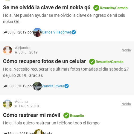
Se me olvidó la clave de mi nokia q6
Resuelto/Cerrado
Hola, Me pueden ayudar se me olvido la clave de ingreso de mi celu
nokia Q6.
30 jul. 2019 por
Carlos Villagómez
Alejandro
Nokia
el 30 jul. 2019
Cómo recupero fotos de un celular
Resuelto/Cerrado
Hola, Necesito recuperar las últimas fotos tomadas el dia sabado 27
de julio 2019. Gracias
30 jul. 2019 por
Zandra Rivera
Adriana
Nokia
el 14 jun. 2018
Cómo rastrear mi móvil
Resuelto
Hola, Hola quiero rastrear un teléfono todo el tiempo
16 jun. 2018 por
Nada