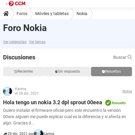
Foros
Móviles y tabletas
Nokia
Foro Nokia
Ver categorías
Ver temas
Discusiones
Buscar
Recientes
Sin respuesta
Resueltas
Karma
Nokia
el 28 dic. 2021
Hola tengo un nokia 3.2 dpl sprout 00eea
Resuelto
Quiero instalar el firmware oficial pero solo encuentro la versión
00ww alguien me puede explicar cual es la diferencia y si afecta en
algo. Gracias d...
29 dic. 2021 por
Karma