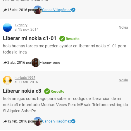
15 abr. 2016 por
Carlos Villagómez
12genry
Nokia
el 15 nov. 2014
Liberar mi nokia c1-01
Resuelto
hola buenas tardes me pueden ayudar en liberar mi nokia c1-01 para
todas la linea
2 abr. 2016 por
yhonnyrome
hurtado1995
Nokia
el 11 feb. 2016
Liberar nokia c3
Resuelto
hola amigos como hago para saber mi codigo de liberarcion de mi
nokia c3 e Intentado Muchas Veces Pero ME sale Telefono restringido
Si Alguien Sabe Po...
12 feb. 2016 por
Carlos Villagómez