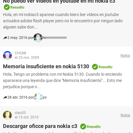
No puedo ver videos en youtube en mi nokia c3
Resuelto
Hola, en mi nokiac3 aparese cuando kiero ber videos en joutube
actualice adobe flash player pero no lo encuentro por ningun lado
alguien sabe don...
2 may. 2016 por
ferrrrrrrrrrrrrrrrrr
CHUMI
Nokia
el 25 nov. 2009
Memoria insuficiente en nokia 5130
Resuelto
Hola, Tengo un problema con mi Nokia 5130. Cuando lo enciendo
apararece una leyenda que dice "Memoria insuficiente"... Esto me
perjudica porque n...
28 abr. 2016 por
yo
clao05
Nokia
el 13 oct. 2010
Descargar oficce para nokia c3
Resuelto