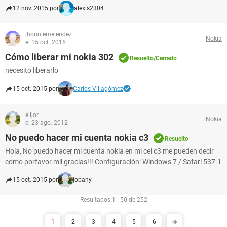
12 nov. 2015 por
alexis2304
jhonniemelendez
Nokia
el 15 oct. 2015
Cómo liberar mi nokia 302
Resuelto/Cerrado
necesito liberarlo
15 oct. 2015 por
Carlos Villagómez
elijor
Nokia
el 23 ago. 2012
No puedo hacer mi cuenta nokia c3
Resuelto
Hola, No puedo hacer mi cuenta nokia en mi cel c3 me pueden decir
como porfavor mil gracias!!! Configuración: Windows 7 / Safari 537.1
15 oct. 2015 por
jobany
Resultados 1 - 50 de 252
1
2
3
4
5
6