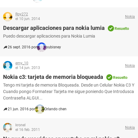
Roy272
Nokia
el 10 jun. 2014
Descargar aplicaciones para nokia lumia
Resuelto
Puedo descargar aplicaciones para Nokia Lumia
26 sept. 2016 por
yubisney
emy_10
Nokia
el 14 jun. 2013
Nokia c3: tarjeta de memoria bloqueada
Resuelto
Tengo mi tarjeta de memoria Bloqueada. Desde un Celular Nokia C3 Y
Cuando pongo Formatear Tarjeta me sigue poniendo Que Introdusca
Contraseña ALGUI...
21 jun. 2016 por
Orlando chen
kronel
Nokia
el 16 feb. 2011