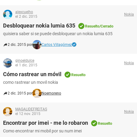
alexcuelho
Nokia
el 2 dic. 2015
Desbloquear nokia lumia 635
Resuelto/Cerrado
quisiera saber si se puede desbloquear un nokia lumia 635
2 dic. 2015 por
Carlos Villagómez
ginoeldulce
Nokia
el 1 dic. 2015
Cómo rastrear un móvil
Resuelto
como rastrear un movil nokia
2 dic. 2015 por
Noemoreno
MAGALIDEFREITAS
Nokia
el 12 nov. 2015
Encontrar por imei - me lo robaron
Resuelto
Como encontrar mi mobil por su num imei