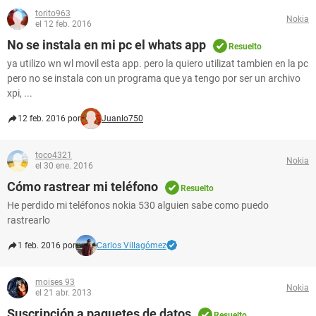
torito963
Nokia
el 12 feb. 2016
No se instala en mi pc el whats app
Resuelto
ya utilizo wn wl movil esta app. pero la quiero utilizat tambien en la pc
pero no se instala con un programa que ya tengo por ser un archivo
xpi, ...
12 feb. 2016 por
Juanlo750
toco4321
Nokia
el 30 ene. 2016
Cómo rastrear mi teléfono
Resuelto
He perdido mi teléfonos nokia 530 alguien sabe como puedo
rastrearlo
1 feb. 2016 por
Carlos Villagómez
moises 93
Nokia
el 21 abr. 2013
Suscripción a paquetes de datos
Resuelto