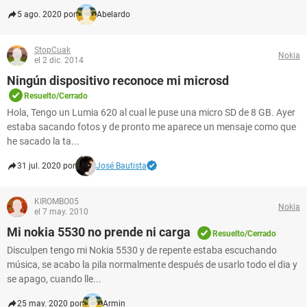
5 ago. 2020 por
Abelardo
StopCuak
Nokia
el 2 dic. 2014
Ningún dispositivo reconoce mi microsd
Resuelto/Cerrado
Hola, Tengo un Lumia 620 al cual le puse una micro SD de 8 GB. Ayer
estaba sacando fotos y de pronto me aparece un mensaje como que
he sacado la ta...
31 jul. 2020 por
José Bautista
KIROMBO05
Nokia
el 7 may. 2010
Mi nokia 5530 no prende ni carga
Resuelto/Cerrado
Disculpen tengo mi Nokia 5530 y de repente estaba escuchando
música, se acabo la pila normalmente después de usarlo todo el dia y
se apago, cuando lle...
25 may. 2020 por
Armin