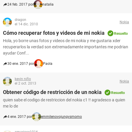
24 feb. 2017 por
natalia
dragon
Nokia
el 14 dic. 2010
Cómo recuperar fotos y videos de mi nokia
Resuelto
Hola, yo borre unas fotos y videos de mi nokia y me gustaria xder
recuperarlos la verdad son extremadamente importantes me podrian
ayudar Conf...
30 ene. 2017 por
Paola
kevin niño
Nokia
el 2 oct. 2013
Obtener código de restricción de un nokia
Resuelto
quien sabe el codigo de restriccion del nokia c1 !! agradesco a quien
me lo de
4 ene. 2017 por
emmilenovojungvsmomo