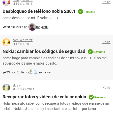
omarjose1016
Nokia
el 19 dic. 2016
Desbloqueo de teléfono nokia 208.1
Resuelto
como desbloqueo mi tlf Nokia 208.1
20 dic. 2016 por
mayestik
camilo alvarez
Nokia
el 12 dic. 2013
Nokia: cambiar los códigos de seguridad
Resuelto
como hago para cambiar los códigos de de mi nokia c1-01 si no me
acuerdo de los que le había puesto.
23 nov. 2016 por
geomayra
eldavi
Nokia
el 30 may. 2014
Recuperar fotos y videos de celular nokia
Resuelto
Hola , necesito saber como recupera fotos y videos que elimine de mi
celular Nokia c3 .. son muy importantes esas fotos por favor