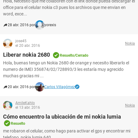
Hola, Necesito que me colaboren con el link donde pueda descargar el
office para el celular nokia c3 pues los archivos que me envian en
word, exce...
28 abr. 2016 por
yorexis
jose45
Nokia
el 20 abr. 2016
Liberar nokia 2680
Resuelto/Cerrado
Hola, buenas tengo un Nokia 2680 de orange y necesito liberarlo el
numero de IMEI 356874/02/728893/3 les estaría muy agrecido
muchas gracias mi ...
20 abr. 2016 por
Carlos Villagómez
AmileKahlo
Nokia
el 13 abr. 2016
Cómo encuentro la ubicación de mi nokia lumia
Resuelto
me robaron el celular, como hago para activar el gps y encontrar mi
telefono, nokia lumia 640