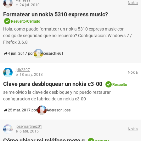
Vanessa
Nokia
el 24 jul. 2010
Formatear un nokia 5310 express music?
Resuelto/Cerrado
Hola, como puedo formatear un nokia 5310 express music con
codigo de seguridad que no recuerdo? Configuración: Windows 7 /
Firefox 3.6.8
4 jun. 2017 por
cesarchie61
jdb2307
Nokia
el 18 may. 2013
Clave para desbloquear un nokia c3-00
Resuelto
se me olvido la clave de desbloque y no puedo restaurar
configuracion de fabrica de un nokia c3-00
25 mar. 2017 por
Adereson jose
josemartinez01
Nokia
el 6 abr. 2015
Cómo ubicar mi teléfono moto g