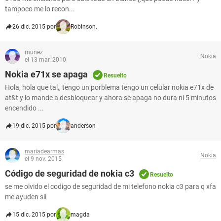
tampoco me lo recon...
26 dic. 2015 por
Robinson.
rnunez
Nokia
el 13 mar. 2010
Nokia e71x se apaga
Resuelto
Hola, hola que tal,, tengo un porblema tengo un celular nokia e71x de
at&t y lo mande a desbloquear y ahora se apaga no dura ni 5 minutos
encendido ...
19 dic. 2015 por
anderson
mariadearmas
Nokia
el 9 nov. 2015
Código de seguridad de nokia c3
Resuelto
se me olvido el codigo de seguridad de mi telefono nokia c3 para q xfa
me ayuden sii
15 dic. 2015 por
magda