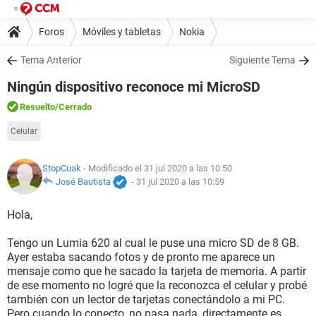
Foros
Móviles y tabletas
Nokia
Tema Anterior
Siguiente Tema
Ningún dispositivo reconoce mi MicroSD
Resuelto
/Cerrado
Celular
StopCuak
- Modificado el 31 jul 2020 a las 10:50
José Bautista
-
31 jul 2020 a las 10:59
Hola,
Tengo un Lumia 620 al cual le puse una micro SD de 8 GB.
Ayer estaba sacando fotos y de pronto me aparece un
mensaje como que he sacado la tarjeta de memoria. A partir
de ese momento no logré que la reconozca el celular y probé
también con un lector de tarjetas conectándolo a mi PC.
Pero cuando lo conecto, no pasa nada, directamente es