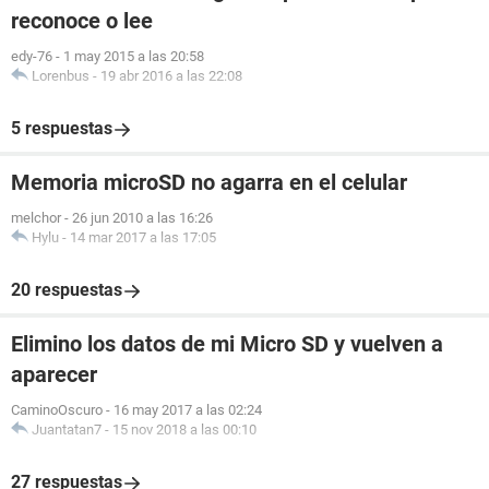
reconoce o lee
edy-76
-
1 may 2015 a las 20:58
Lorenbus
-
19 abr 2016 a las 22:08
5 respuestas
Memoria microSD no agarra en el celular
melchor
-
26 jun 2010 a las 16:26
Hylu
-
14 mar 2017 a las 17:05
20 respuestas
Elimino los datos de mi Micro SD y vuelven a
aparecer
CaminoOscuro
-
16 may 2017 a las 02:24
Juantatan7
-
15 nov 2018 a las 00:10
27 respuestas