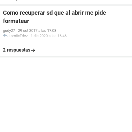
Como recuperar sd que al abrir me pide
formatear
gudy27
-
29 oct 2017 a las 17:08
LomitxFdez
-
1 dic 2020 a las 16:46
2 respuestas