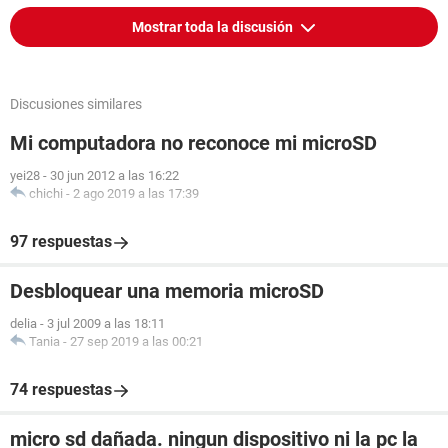
Mostrar toda la discusión
Discusiones similares
Mi computadora no reconoce mi microSD
yei28
-
30 jun 2012 a las 16:22
chichi
-
2 ago 2019 a las 17:39
97 respuestas
Desbloquear una memoria microSD
delia
-
3 jul 2009 a las 18:11
Tania
-
27 sep 2019 a las 00:21
74 respuestas
micro sd dañada. ningun dispositivo ni la pc la