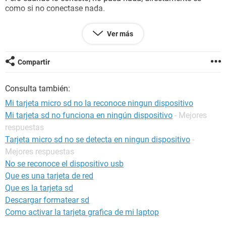
como si no conectase nada.
He buscado por todos lados y dicen formatear, etc, pero no
Ver más
puedo hacer nada porque es como si no conectara nada a la
computadora.
Compartir
Por favor, si alguien tiene la solución se lo agradecería...
Saludos
Consulta también:
Mi tarjeta micro sd no la reconoce ningun dispositivo
Mi tarjeta sd no funciona en ningún dispositivo
- Mejores
respuestas
Tarjeta micro sd no se detecta en ningun dispositivo
-
Mejores respuestas
No se reconoce el dispositivo usb
Que es una tarjeta de red
Que es la tarjeta sd
Descargar formatear sd
Como activar la tarjeta grafica de mi laptop