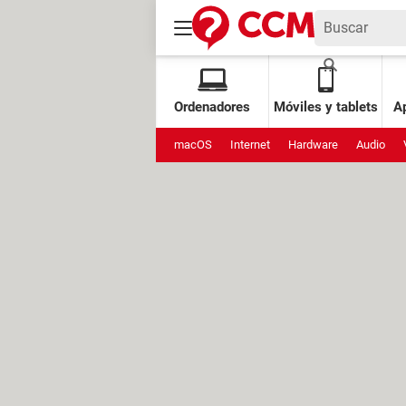
Ordenadores
Móviles y tablets
Ap
macOS
Internet
Hardware
Audio