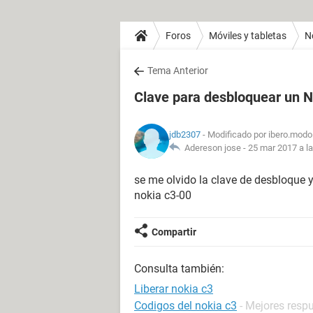
Foros
Móviles y tabletas
N
Tema Anterior
Clave para desbloquear un 
jdb2307
- Modificado por ibero.modo
Adereson jose -
25 mar 2017 a l
se me olvido la clave de desbloque 
nokia c3-00
Compartir
Consulta también:
Liberar nokia c3
Codigos del nokia c3
- Mejores resp