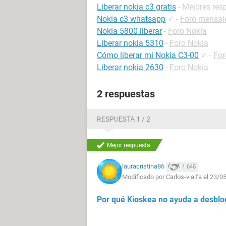
Liberar nokia c3 gratis
- Mejores res
Nokia c3 whatsapp
✓
-
Foro mensaje
Nokia 5800 liberar
-
Foro Nokia
Liberar nokia 5310
-
Foro Nokia
Cómo liberar mi Nokia C3-00
✓
-
For
Liberar nokia 2630
-
Foro Nokia
2 respuestas
RESPUESTA 1 / 2
Mejor respuesta
lauracristina86
1.045
Modificado por Carlos-vialfa el 23/0
Por qué Kioskea no ayuda a desblo