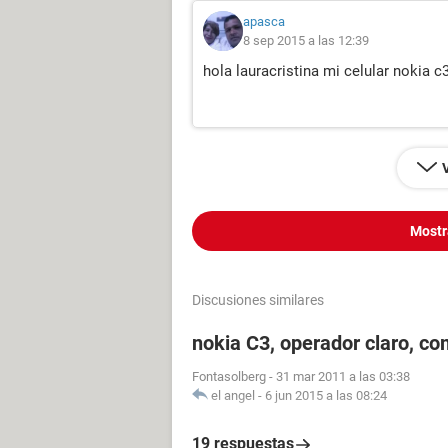
apasca
8 sep 2015 a las 12:39
hola lauracristina mi celular nokia 
Mostr
Discusiones similares
nokia C3, operador claro, co
Fontasolberg
-
31 mar 2011 a las 03:38
el angel
-
6 jun 2015 a las 08:24
19 respuestas