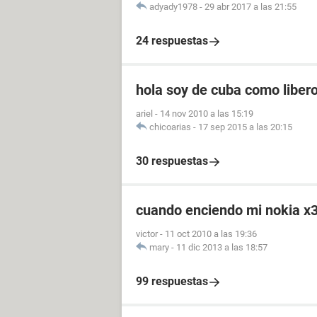
adyady1978
-
29 abr 2017 a las 21:55
24 respuestas
hola soy de cuba como liber
ariel
-
14 nov 2010 a las 15:19
chicoarias
-
17 sep 2015 a las 20:15
30 respuestas
cuando enciendo mi nokia x3
victor
-
11 oct 2010 a las 19:36
mary
-
11 dic 2013 a las 18:57
99 respuestas