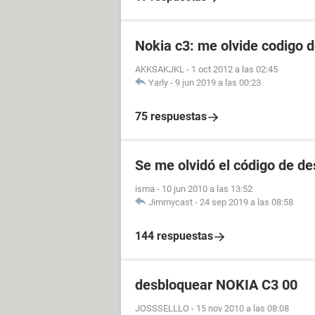
Nokia c3: me olvide codigo 
AKKSAKJKL
-
1 oct 2012 a las 02:45
Yarly
-
9 jun 2019 a las 00:23
75 respuestas
Se me olvidó el código de d
isma
-
10 jun 2010 a las 13:52
Jimmycast
-
24 sep 2019 a las 08:58
144 respuestas
desbloquear NOKIA C3 00
JOSSSELLLO
-
15 nov 2010 a las 08:08