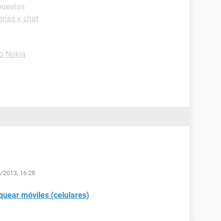
puestas
rías y chat
o Nokia
5/2013, 16:28
quear móviles (celulares)