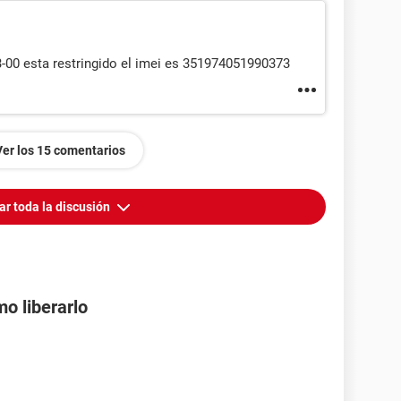
c3-00 esta restringido el imei es 351974051990373
Ver los 15 comentarios
ar toda la discusión
mo liberarlo