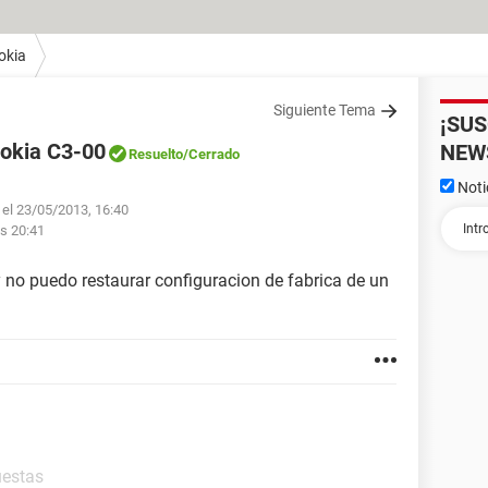
okia
Siguiente Tema
¡SU
Nokia C3-00
NEW
Resuelto
/Cerrado
Noti
 el 23/05/2013, 16:40
as 20:41
y no puedo restaurar configuracion de fabrica de un
uestas