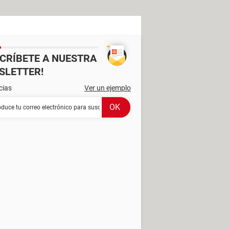
SCRÍBETE A NUESTRA
SLETTER!
cias
Ver un ejemplo