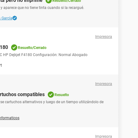
nta pero no imprime
Resuelto/Cerrado
 aparece que no tiene tinta cuando si la recargué.
 García
Impresora
4180
Resuelto/Cerrado
PC HP Dejkjet F4180 Configuración: Normal Abogado
rt
Impresora
artuchos compatibles
Resuelto
e cartuchos alternativos y luego de un tiempo utilizándolo de
nformaticos
Impresora