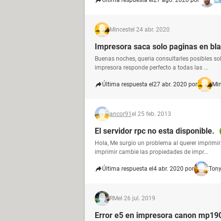
Última respuesta el
27 ago. 2020 por
Ca
Mincest
el 24 abr. 2020
Impresora saca solo paginas en bl
Buenas noches, queria consultarles posibles s
impresora responde perfecto a todas las ...
Última respuesta el
27 abr. 2020 por
Min
ancor91
el 25 feb. 2013
El servidor rpc no esta disponible.
Hola, Me surgio un problema al querer imprimir
imprimir cambie las propiedades de impr...
Última respuesta el
4 abr. 2020 por
Ton
RM
el 26 jul. 2019
Error e5 en impresora canon mp19