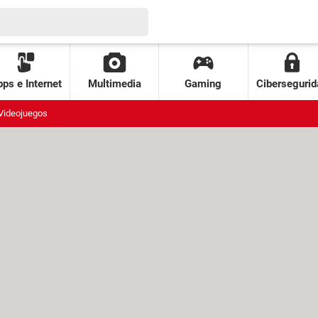
ps e Internet
Multimedia
Gaming
Cibersegurid
Videojuegos