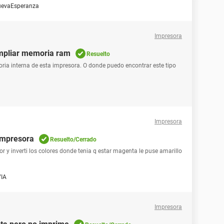
evaEsperanza
Impresora
mpliar memoria ram
Resuelto
ria interna de esta impresora. O donde puedo encontrar este tipo
Impresora
 impresora
Resuelto/Cerrado
or y inverti los colores donde tenia q estar magenta le puse amarillo
VIA
Impresora