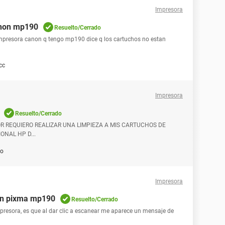
Impresora
anon mp190
Resuelto/Cerrado
 impresora canon q tengo mp190 dice q los cartuchos no estan
cc
Impresora
Resuelto/Cerrado
OR REQUIERO REALIZAR UNA LIMPIEZA A MIS CARTUCHOS DE
ONAL HP D...
go
Impresora
on pixma mp190
Resuelto/Cerrado
esora, es que al dar clic a escanear me aparece un mensaje de