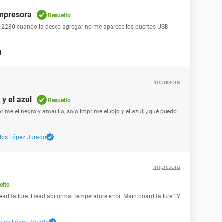
impresora
Resuelto
 2280 cuando la deseo agregar no me aparece los puertos USB
i
Impresora
y el azul
Resuelto
me el negro y amarillo, solo imprime el rojo y el azul, ¿qué puedo
los López Jurado
Impresora
elto
ead failure. Head abnormal temperature error. Main board failure." Y