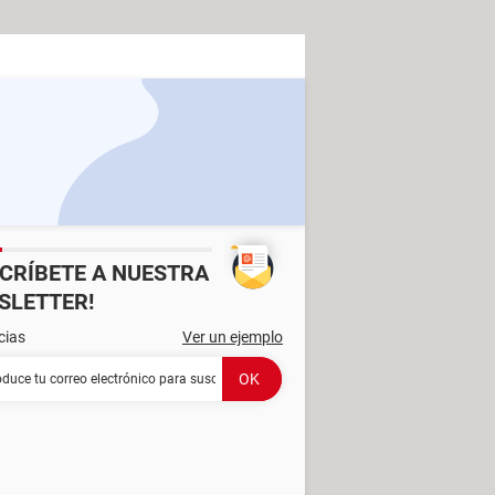
SCRÍBETE A NUESTRA
SLETTER!
cias
Ver un ejemplo