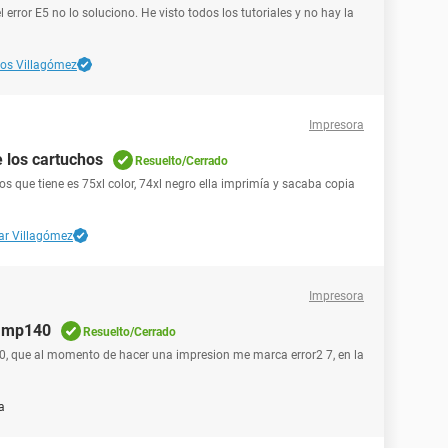
rror E5 no lo soluciono. He visto todos los tutoriales y no hay la
los Villagómez
Impresora
 los cartuchos
Resuelto/Cerrado
s que tiene es 75xl color, 74xl negro ella imprimía y sacaba copia
ar Villagómez
Impresora
a mp140
Resuelto/Cerrado
, que al momento de hacer una impresion me marca error2 7, en la
a