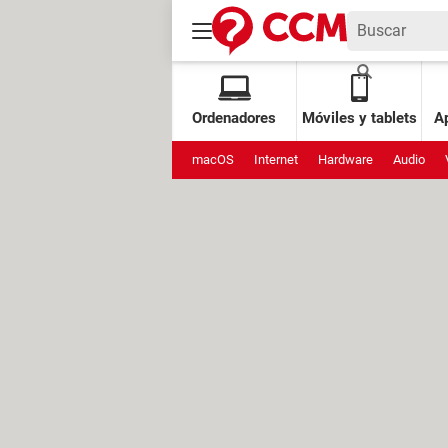
Ordenadores
Móviles y tablets
Ap
macOS
Internet
Hardware
Audio