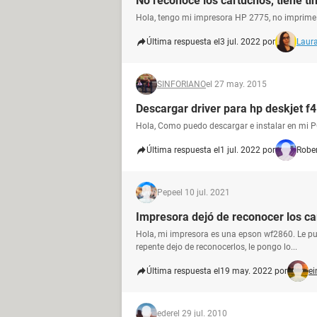
No reconoce los cartuchos, tiene ti
Hola, tengo mi impresora HP 2775, no imprime y
Última respuesta el
3 jul. 2022 por
Laura
SINFORIANO
el 27 may. 2015
Descargar driver para hp deskjet f
Hola, Como puedo descargar e instalar en mi 
Última respuesta el
1 jul. 2022 por
Robe
Pepe
el 10 jul. 2021
Impresora dejó de reconocer los c
Hola, mi impresora es una epson wf2860. Le pus
repente dejo de reconocerlos, le pongo lo...
Última respuesta el
19 may. 2022 por
ei
eder
el 29 jul. 2010