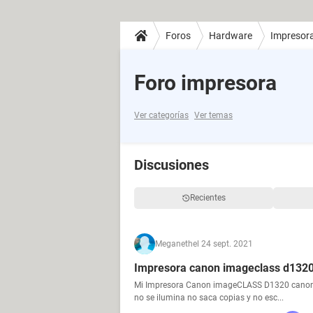
Foros
Hardware
Impresor
Foro impresora
Ver categorías
Ver temas
Discusiones
Recientes
Meganeth
el 24 sept. 2021
Impresora canon imageclass d1320
Mi Impresora Canon imageCLASS D1320 canon enc
no se ilumina no saca copias y no esc...