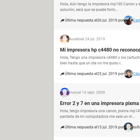
Hola, Aún tengo la impresora mp190 Canon y el e
solución, será que se puede form...
Última respuesta el
26 jul. 2019 por
Car
Aurelio
el 24 jul. 2019
Mi impresora hp c4480 no reconoce
Hola, Tengo una impresora c4480 y los cartucho
bien hasta que un día no me quiso r...
Última respuesta el
25 jul. 2019 por
Cés
mary
el 14 sept. 2009
Error 2 y 7 en una impresora pixm
Hola, tengo impresora una canon, pixma mp140
pantalla de mi computadora me sale un m...
Última respuesta el
15 jul. 2019 por
sofi