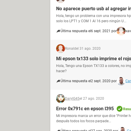
No aparece puerto usb al agregar 
Hola, tengo un problema con una impresora hp
solo los LPT1 y COM 1 Al 16 pero ningún U...
Última respuesta el
6 sept. 2021 por
xav
Ronald
el 31 ago. 2020
Mi epson tx133 solo imprime el rojo 
Hola, Tengo una Epson TX133 a colores, no impri
hacer?
Última respuesta el
2 sept. 2020 por
Car
DarylG45
el 27 ago. 2020
Error 0x791c en epson l395
Resu
Mi impresora marca un error que dice "Printer h
después todos los focos parpade...