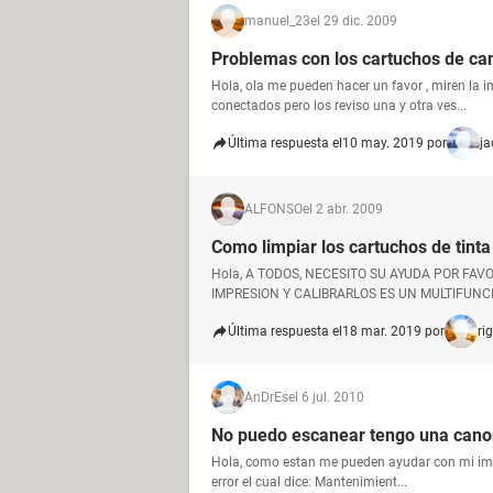
manuel_23
el 29 dic. 2009
Problemas con los cartuchos de c
Hola, ola me pueden hacer un favor , miren la
conectados pero los reviso una y otra ves...
Última respuesta el
10 may. 2019 por
ja
ALFONSO
el 2 abr. 2009
Como limpiar los cartuchos de tinta
Hola, A TODOS, NECESITO SU AYUDA POR FAV
IMPRESION Y CALIBRARLOS ES UN MULTIFUNCI
Última respuesta el
18 mar. 2019 por
ri
AnDrEs
el 6 jul. 2010
No puedo escanear tengo una can
Hola, como estan me pueden ayudar con mi impr
error el cual dice: Mantenimient...