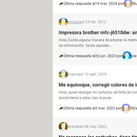
Última respuesta el
19 mar. 2024 por
Nu
mmarcx
el 23 feb. 2013
Impresora brother mfc-j6510dw: a
Hola, Existe alguna manera de ampliar la memo
de información. Se les agradec...
Última respuesta el
26 jun. 2023 por
joe
malusa
el 10 sept. 2010
Me equivoque, corregir colores de
Hola, quise recargar mi cartucho de tinta de col
donde tenia q estar cian le puse...
Última respuesta el
3 mar. 2023 por
SIL
Aracelo
el 28 may. 2022