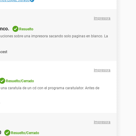
rlos López Jurado
Impresora
anco.
Resuelto
oluciones sobre una impresora sacando solo paginas en blanco. La
cest
Impresora
Resuelto/Cerrado
 una caratula de un cd con el programa caratulator. Antes de
y
Impresora
0
Resuelto/Cerrado