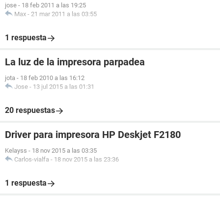
jose
-
18 feb 2011 a las 19:25
Max
-
21 mar 2011 a las 03:55
1 respuesta
La luz de la impresora parpadea
jota
-
18 feb 2010 a las 16:12
Jose
-
13 jul 2015 a las 01:31
20 respuestas
Driver para impresora HP Deskjet F2180
Kelayss
-
18 nov 2015 a las 03:35
Carlos-vialfa
-
18 nov 2015 a las 23:36
1 respuesta