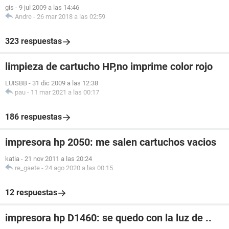
gis
-
9 jul 2009 a las 14:46
Andre
-
26 mar 2018 a las 02:59
323 respuestas
limpieza de cartucho HP,no imprime color rojo
LUISBB
-
31 dic 2009 a las 12:38
pau
-
11 mar 2021 a las 00:17
186 respuestas
impresora hp 2050: me salen cartuchos vacios
katia
-
21 nov 2011 a las 20:24
re_gaete
-
24 ago 2020 a las 00:15
12 respuestas
impresora hp D1460: se quedo con la luz de ..