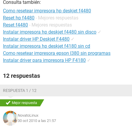
Consulta también:
Como resetear impresora hp deskjet f4480
Reset hp f4480
- Mejores respuestas
Reset f4480
- Mejores respuestas
Instalar impresora hp deskjet f4480 sin disco
✓
Instalar driver HP Deskjet F4480
✓
Instalar impresora hp deskjet f4180 sin cd
Como resetear impresora epson l380 sin programas
Instalar driver para impresora HP F4180
✓
12 respuestas
RESPUESTA 1 / 12
Mejor respuesta
NovatoLinux
30 oct 2010 a las 21:57