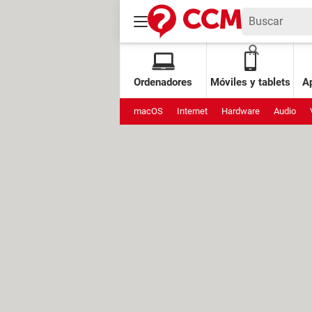
Ordenadores
Móviles y tablets
Ap
macOS
Internet
Hardware
Audio