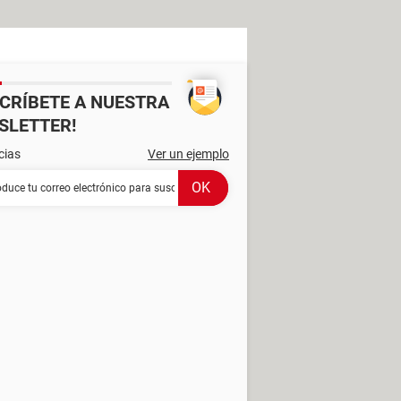
SCRÍBETE A NUESTRA
SLETTER!
cias
Ver un ejemplo