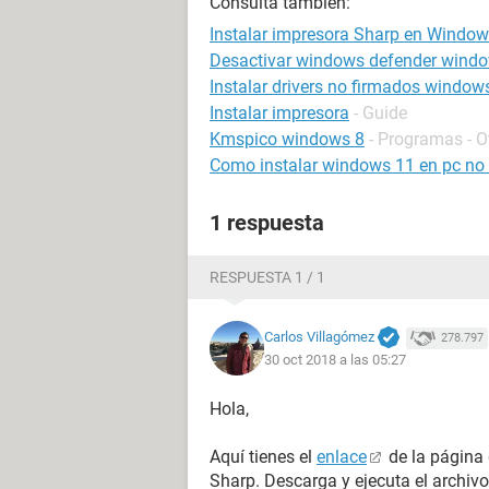
Consulta también:
Instalar impresora Sharp en Window
Desactivar windows defender wind
Instalar drivers no firmados window
Instalar impresora
- Guide
Kmspico windows 8
- Programas - O
Como instalar windows 11 en pc no
1 respuesta
RESPUESTA 1 / 1
Carlos Villagómez
278.797
30 oct 2018 a las 05:27
Hola,
Aquí tienes el
enlace
de la página 
Sharp. Descarga y ejecuta el archivo