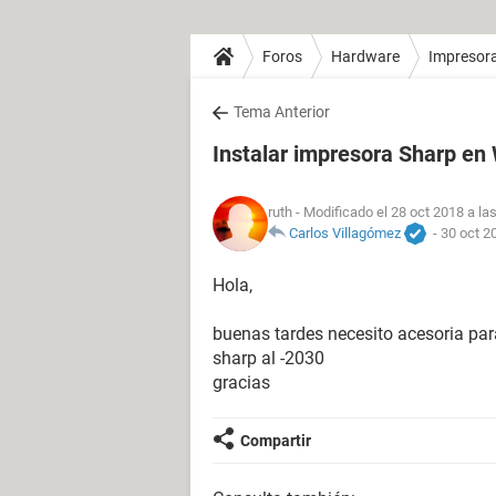
Foros
Hardware
Impresor
Tema Anterior
Instalar impresora Sharp en
ruth
- Modificado el 28 oct 2018 a la
Carlos Villagómez
-
30 oct 2
Hola,
buenas tardes necesito acesoria par
sharp al -2030
gracias
Compartir