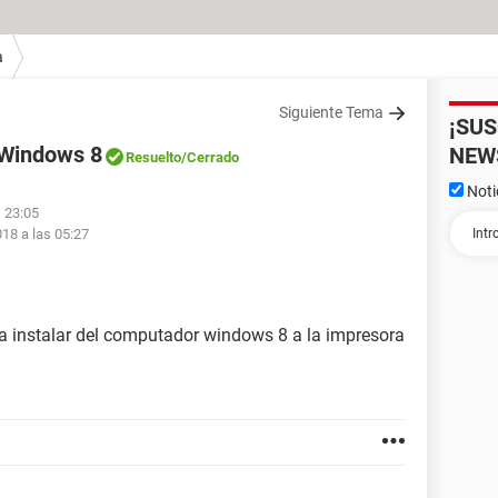
a
Siguiente Tema
¡SU
 Windows 8
NEW
Resuelto
/Cerrado
Noti
s 23:05
018 a las 05:27
a instalar del computador windows 8 a la impresora