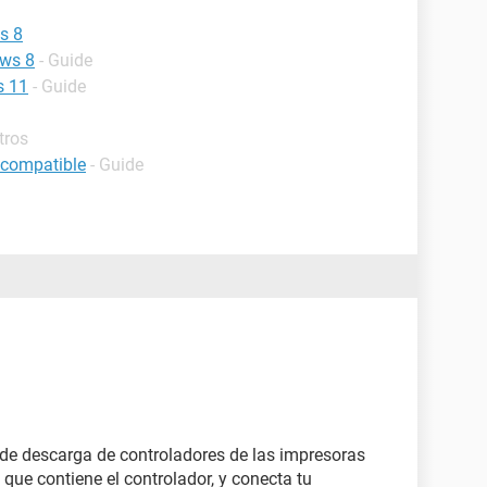
s 8
ows 8
- Guide
s 11
- Guide
tros
 compatible
- Guide
de descarga de controladores de las impresoras
 que contiene el controlador, y conecta tu