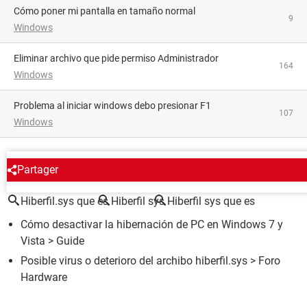
Cómo poner mi pantalla en tamaño normal
9
Windows
Eliminar archivo que pide permiso Administrador
164
Windows
Problema al iniciar windows debo presionar F1
107
Windows
ALREDEDOR DEL MISMO TEMA
Partager
Hiberfil.sys que es
Hiberfil sys
Hiberfil sys que es
Cómo desactivar la hibernación de PC en Windows 7 y
Vista
> Guide
Posible virus o deterioro del archibo hiberfil.sys
>
Foro
Hardware