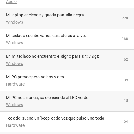
Audio
Mi laptop enciende y queda pantalla negra
220
Windows
Mi teclado escribe varios caracteres a la vez
168
Windows
En mi teclado no encuentro el signo para &lt; y &gt;
52
Windows
Mi PC prende pero no hay vídeo
139
Hardware
Mi PC no arranca, solo enciende el LED verde
15
Windows
Teclado: suena un 'beep' cada vez que pulso una tecla
54
Hardware