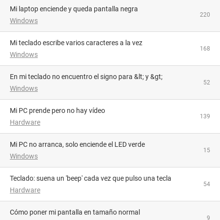
Mi laptop enciende y queda pantalla negra
220
Windows
Mi teclado escribe varios caracteres a la vez
168
Windows
En mi teclado no encuentro el signo para &lt; y &gt;
52
Windows
Mi PC prende pero no hay vídeo
139
Hardware
Mi PC no arranca, solo enciende el LED verde
15
Windows
Teclado: suena un 'beep' cada vez que pulso una tecla
54
Hardware
Cómo poner mi pantalla en tamaño normal
9