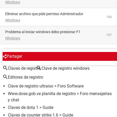
Windows
Eliminar archivo que pide permiso Administrador
164
Windows
Problema al iniciar windows debo presionar F1
107
Windows
ALREDEDOR DEL MISMO TEMA
Partager
Claves de registro
Clave de registro windows
Editores de registro
Clave de registro ultraiso
>
Foro Software
Www.dose.gob.ve planilla de registro
>
Foro mensajerías
y chat
Claves de dota 1
> Guide
Claves de counter strike 1.6
> Guide