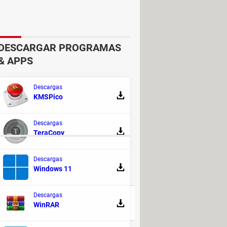
DESCARGAR PROGRAMAS
& APPS
Descargas
KMSPico
s de ellas y sus posibles
el hardware al servicio técnico
.
Descargas
TeraCopy
AZO A NUESTRO FORO!
Descargas
Windows 11
RESPUESTAS
Descargas
220
WinRAR