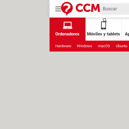
Ordenadores
Móviles y tablets
Ap
Hardware
Windows
macOS
Ubuntu