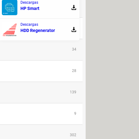
Descargas
13
HP Smart
Descargas
180
HDD Regenerator
34
28
139
9
302