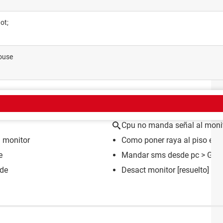
ot;
mouse
EMA
Cpu no manda señal al moni
 monitor
Como poner raya al piso en 
e
Mandar sms desde pc
> Gui
de
Desact monitor
[resuelto] >
F