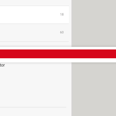
18
60
tor
pc
> Guide
de
oro monitor