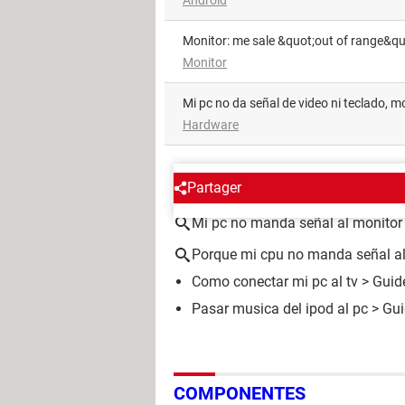
Monitor: me sale &quot;out of range&qu
Monitor
mi pc no da señal de video ni teclado, 
Hardware
ALREDEDOR DEL MISMO T
Partager
Mi pc no manda señal al monitor
Porque mi cpu no manda señal al
Como conectar mi pc al tv
> Guid
Pasar musica del ipod al pc
> Gui
COMPONENTES