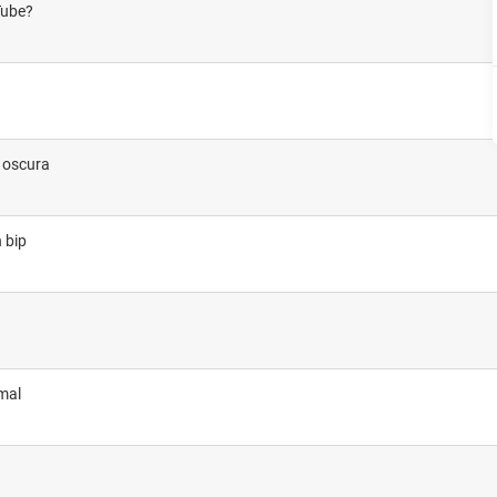
Tube?
á oscura
 bip
mal