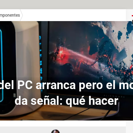
mponentes
del PC arranca pero el mo
da señal: qué hacer