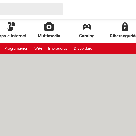
ps e Internet
Multimedia
Gaming
Cibersegurid
Programación
WiFi
Impresoras
Disco duro