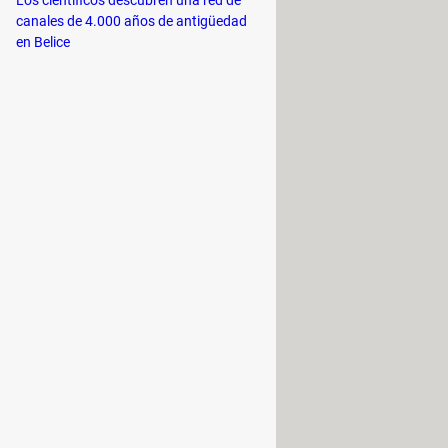
Los científicos descubren una red de
canales de 4.000 años de antigüedad
en Belice
otro monitor
para descartar que el
Para descubrir al periférico
Cuando la pantalla se vuelva negra,
 Estas se pueden depositar en los