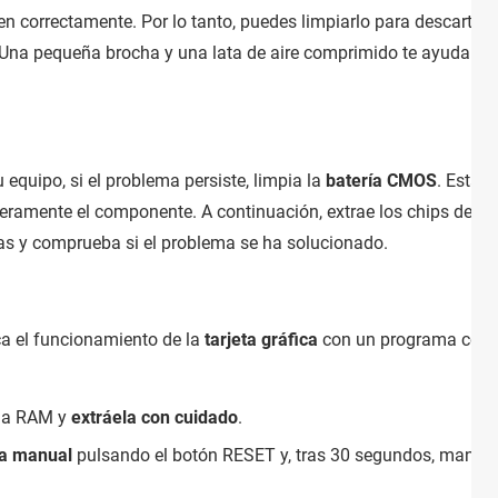
 correctamente. Por lo tanto, puedes limpiarlo para descartar
na pequeña brocha y una lata de aire comprimido te ayudará a e
u equipo, si el problema persiste, limpia la
batería CMOS
. Esta 
igeramente el componente. A continuación, extrae los chips de 
zas y comprueba si el problema se ha solucionado.
ca el funcionamiento de la
tarjeta gráfica
con un programa co
ia RAM y
extráela con cuidado
.
ra manual
pulsando el botón RESET y, tras 30 segundos, mantén