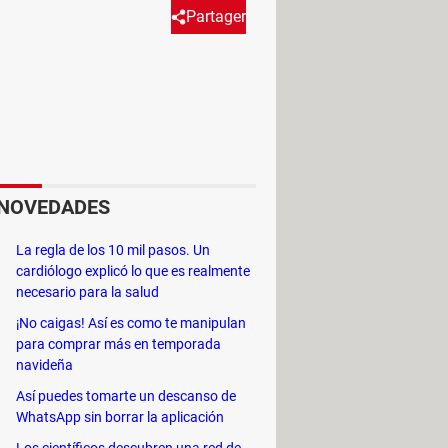
Partager
 dé señal de vídeo en la
 te explicamos los motivos por
NOVEDADES
oblema puede deberse a diversos
La regla de los 10 mil pasos. Un
o en el cable que conecta la CPU con
cardiólogo explicó lo que es realmente
 y, por supuesto, solucionarlo:
necesario para la salud
¡No caigas! Así es como te manipulan
para comprar más en temporada
navideña
Así puedes tomarte un descanso de
WhatsApp sin borrar la aplicación