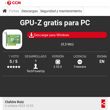
Fiches
Descargas
Seguridad y mantenimiento
GPU-Z gratis para PC
Monitorización y diagnóstico
Descargar para Windows
(9,5 Mo)
1 VOTO
DESARROLLADO
VERSIÓN
LICENCIA
IDIOMA
5 / 5
R
EN
2.55.0
Freeware
TechPowerUp
Clahire Ruiz
2 octobre 2023 12:55