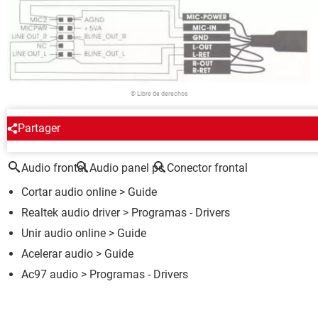
© Libre de derechos
Partager
ALREDEDOR DEL MISMO TEMA
Audio frontal
Audio panel pc
Conector frontal
Cortar audio online
> Guide
Realtek audio driver
> Programas - Drivers
Unir audio online
> Guide
Acelerar audio
> Guide
Ac97 audio
> Programas - Drivers