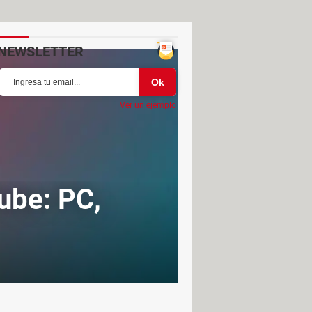
NEWSLETTER
Ver un ejemplo
ube: PC,