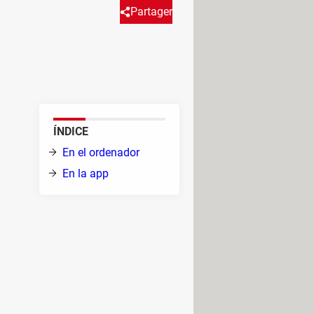
Partager
uede ser bastante útil, pero en
rarlo en tus dispositivos.
dor?
ÍNDICE
En el ordenador
En la app