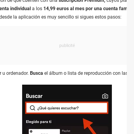
ción de que cuenten con una
suscripción Premium,
cuyos plane
enta individual
a los
14,99 euros al mes por una cuenta familia
desde la aplicación es muy sencillo si sigues estos pasos:
r u ordenador.
Busca
el álbum o lista de reproducción con las c