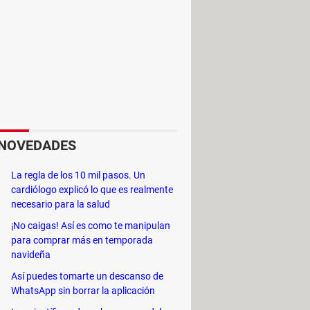
NOVEDADES
La regla de los 10 mil pasos. Un
cardiólogo explicó lo que es realmente
necesario para la salud
¡No caigas! Así es como te manipulan
lista de
Me gusta
o cualquier otra
para comprar más en temporada
ra de reproducción para añadirla a
navideña
Así puedes tomarte un descanso de
WhatsApp sin borrar la aplicación