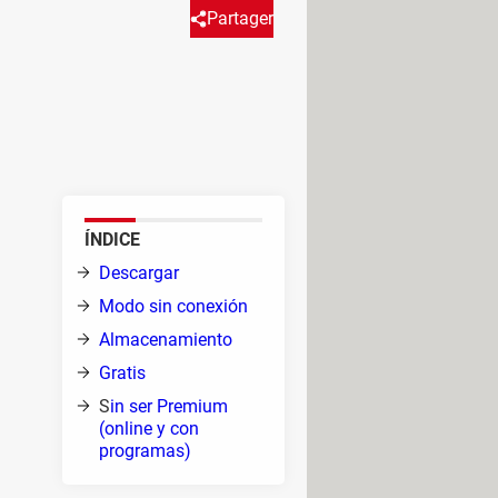
Partager
nal? Para seguir escuchando tu
 Premium, que te permitirá
ÍNDICE
o, y
Descargar
Modo sin conexión
ndo
Almacenamiento
avión
Gratis
S
in ser Premium
(online y con
que
programas)
ón