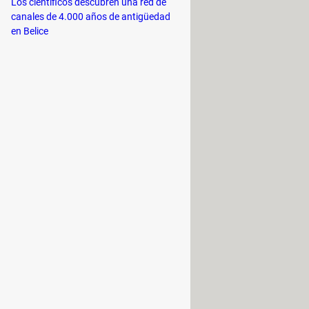
Los científicos descubren una red de
canales de 4.000 años de antigüedad
en Belice