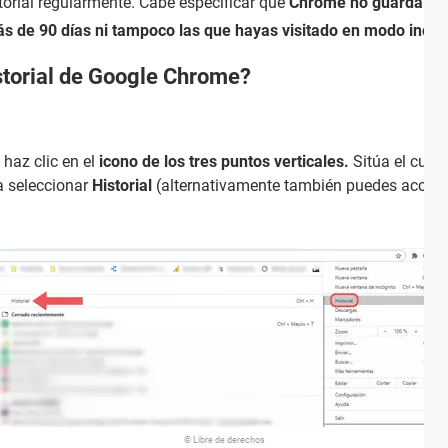
torial regularmente. Cabe especificar que
Chrome no guarda las
s de 90 días ni tampoco las que hayas visitado en modo incóg
storial de Google Chrome?
 haz clic en el
icono de los tres puntos verticales.
Sitúa el curs
a seleccionar
Historial
(alternativamente también puedes acceder
© Libre de derechos