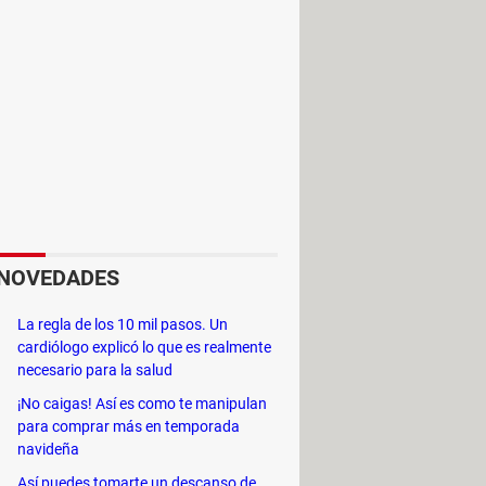
NOVEDADES
La regla de los 10 mil pasos. Un
cardiólogo explicó lo que es realmente
necesario para la salud
¡No caigas! Así es como te manipulan
 que se borren otros datos de
para comprar más en temporada
navideña
mpo
, puedes elegir a partir de qué
clic en
Borrar datos.
¡Listo!
Así puedes tomarte un descanso de