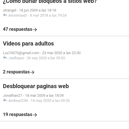
¿Cómo burlar bloqueos a sitios web?
strangel
-
18 jun 2009 a las 18:18
AnonimaxD
-
8 mar 2018 a las 19:24
47 respuestas
Videos para adultos
Luz74370@gmail.com
-
23 mar 2020 a las 23:30
Joellopez
-
26 sep 2020 a las 05:02
2 respuestas
Desbloquear paginas web
Jonathan27
-
18 mar 2009 a las 18:09
AndreaCCM
-
14 may 2020 a las 09:26
19 respuestas