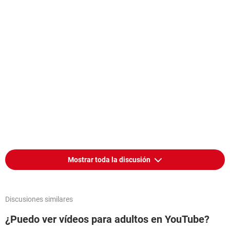
Mostrar toda la discusión
Discusiones similares
¿Puedo ver vídeos para adultos en YouTube?