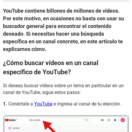
YouTube contiene billones de millones de vídeos.
Por este motivo, en ocasiones no basta con usar su
buscador general para encontrar el contenido
deseado. Si necesitas hacer una búsqueda
específica en un canal concreto, en este artículo te
explicamos cómo.
¿Cómo buscar vídeos en un canal
específico de YouTube?
Si deseas buscar vídeos sobre un tema en particular en un
canal de YouTube, sigue estos pasos:
1.
Conéctate a
YouTube
e ingresa al canal de tu elección.