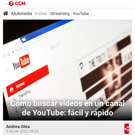
Multimedia
Fiches
Streaming
YouTube
Cómo buscar vídeos en un canal
de YouTube: fácil y rápido
Andrea Olea
2 février 2022 09:35