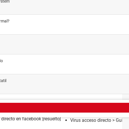
ystem'
ormal?
do
atil
EMA
 directo en facebook
[resuelto]
Virus acceso directo
> Guide