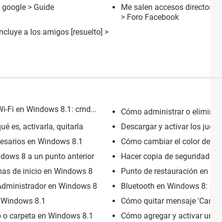
e google
> Guide
Me salen accesos directos e
>
Foro Facebook
ncluye a los amigos
[resuelto] >
Wi-Fi en Windows 8.1: cmd...
Cómo administrar o eliminar
 es, activarla, quitarla
Descargar y activar los juego
cesarios en Windows 8.1
Cómo cambiar el color de fo
dows 8 a un punto anterior
Hacer copia de seguridad en 
mas de inicio en Windows 8
Punto de restauración en Wind
Administrador en Windows 8
Bluetooth en Windows 8: cóm
n Windows 8.1
Cómo quitar mensaje 'Cambia
o o carpeta en Windows 8.1
Cómo agregar y activar una 