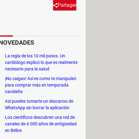
Partager
r aparecer tu Escritorio
mos visualizar en primer lugar
NOVEDADES
La regla de los 10 mil pasos. Un
cardiólogo explicó lo que es realmente
necesario para la salud
¡No caigas! Así es como te manipulan
para comprar más en temporada
navideña
Así puedes tomarte un descanso de
WhatsApp sin borrar la aplicación
Los científicos descubren una red de
canales de 4.000 años de antigüedad
en Belice