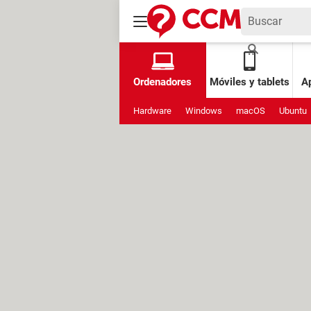
Ordenadores
Móviles y tablets
Ap
Hardware
Windows
macOS
Ubuntu