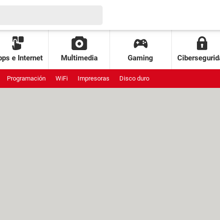
ps e Internet
Multimedia
Gaming
Cibersegurid
Programación
WiFi
Impresoras
Disco duro