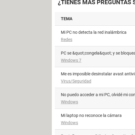
¿TIENES MÁS PREGUNTAS 
TEMA
Mi PC no detecta la red inalámbrica
Redes
PC se &quot;congela&quot; y se bloque
Windows 7
me es imposible desinstalar avast antivi
Virus/Seguridad
No puedo acceder a mi PC, olvidé mi c
Windows
Mi laptop no reconoce la cámara
Windows