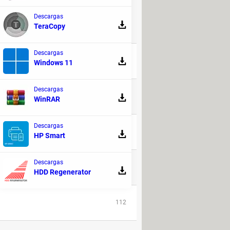
DE DISCUSIÓN!
Descargas
TeraCopy
RESPUESTAS
Descargas
35
Windows 11
Descargas
65
WinRAR
Descargas
195
HP Smart
Descargas
21
HDD Regenerator
112