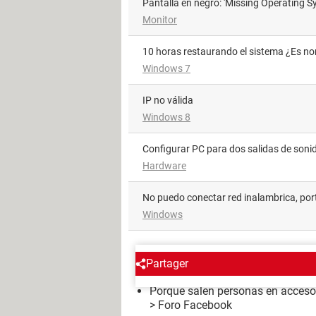
Pantalla en negro: 'Missing Operating S
Monitor
10 horas restaurando el sistema ¿Es n
Windows 7
IP no válida
Windows 8
Configurar PC para dos salidas de soni
Hardware
no puedo conectar red inalambrica, port
Windows
ALREDEDOR DEL MISMO T
Partager
Porque salen personas en acceso
>
Foro Facebook