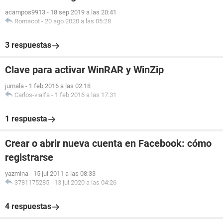
acampos9913
-
18 sep 2019 a las 20:41
Romacot
-
20 ago 2020 a las 05:28
3 respuestas
Clave para activar WinRAR y WinZip
jumala
-
1 feb 2016 a las 02:18
Carlos-vialfa
-
1 feb 2016 a las 17:31
1 respuesta
Crear o abrir nueva cuenta en Facebook: cómo
registrarse
yazmina
-
15 jul 2011 a las 08:33
3781175285
-
13 jul 2020 a las 04:26
4 respuestas