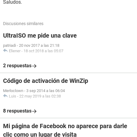
Saludos.
Discusiones similares
UltraISO me pide una clave
patriadi
-
20 nov 2017 a las 21:18
Eliener
-
18 oct 2018 a las 05:07
2 respuestas
Código de activación de WinZip
Merloclown
-
3 sep 2014 a las 06:04
Luis
-
22 may 2019 a las 02:38
8 respuestas
Mi página de Facebook no aparece para darle
clic como un lugar de visita