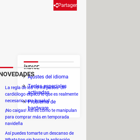
Partager
ue no corresponden a la tecla
e ningún virus. La solución es
ÍNDICE
NOVEDADES
Ajustes del idioma
mente
Teclas especiales
La regla de los 10 mil pasos. Un
activadas
cardiólogo explicó lo que es realmente
necesario para la salud
Problema de
n la
hardware
¡No caigas! Así es como te manipulan
iado
para comprar más en temporada
navideña
ir
Así puedes tomarte un descanso de
WhatsApp sin borrar la aplicación