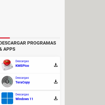
DESCARGAR PROGRAMAS
& APPS
Descargas
KMSPico
 hardware. Prueba a
limpiarlo por si
por cable USB o de forma inalámbrica
Descargas
TeraCopy
 FORO DE DISCUSIÓN!
Descargas
Windows 11