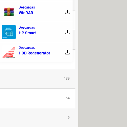
RESPUESTAS
Descargas
WinRAR
180
Descargas
HP Smart
168
Descargas
HDD Regenerator
52
139
54
9