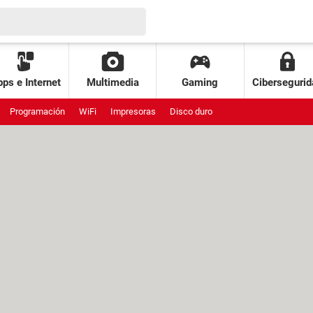
ps e Internet
Multimedia
Gaming
Cibersegurid
Programación
WiFi
Impresoras
Disco duro