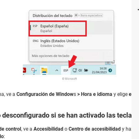
© Microsoft
na, ve a
Configuración de Window
s
> Hora e idioma
y elige
esp
 desconfigurado si se han activado las teclas 
de control
, ve a
Accesibilidad
o
Centro de accesibilidad
y haz cl
do
: