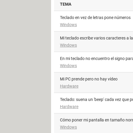
TEMA
Teclado en vez de letras pone números
Windows
Mi teclado escribe varios caracteres a l
Windows
En mi teclado no encuentro el signo para
Windows
Mi PC prende pero no hay vídeo
Hardware
Teclado: suena un 'beep' cada vez que p
Hardware
Cómo poner mi pantalla en tamaño nor
Windows