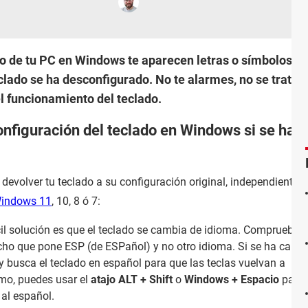
ado de tu PC en Windows te aparecen letras o símbolos q
clado se ha desconfigurado. No te alarmes, no se trata d
el funcionamiento del teclado.
nfiguración del teclado en Windows si se ha
devolver tu teclado a su configuración original, independiente
indows 11
, 10, 8 ó 7:
cil solución es que el teclado se cambia de idioma. Comprueba e
echo que pone ESP (de ESPañol) y no otro idioma. Si se ha camb
 y busca el teclado en español para que las teclas vuelvan a
mo, puedes usar el
atajo ALT + Shift
o
Windows + Espacio
para 
al español.