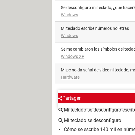
Se desconfiguró mi teclado, ¿qué hacer
Windows
Mi teclado escribe números no letras
Windows
Se me cambiaron los símbolos del tecla
Windows XP
mi pc no da señal de video ni teclado, 
Hardware
ALREDEDOR DEL MISMO T
Partager
Mi teclado se desconfiguro escrib
Mi teclado se desconfiguro
Cómo se escribe 140 mil en núm