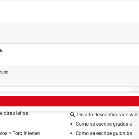
?
do
mouse
EMA
e otras letras
Teclado desconfigurado win
Como se escribe grados en el
eros
>
Foro Internet
Como se escribe guion bajo e