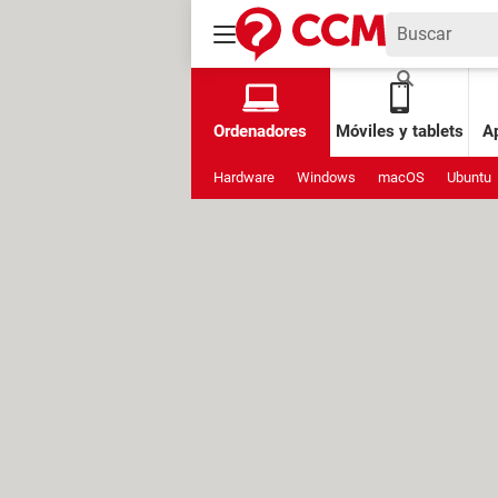
Ordenadores
Móviles y tablets
Ap
Hardware
Windows
macOS
Ubuntu