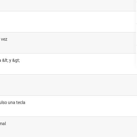
a vez
 &lt; y &gt;
ulso una tecla
mal