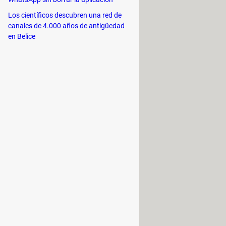
Los científicos descubren una red de
canales de 4.000 años de antigüedad
en Belice
añol
si hay otro idioma distinto
especiales?
ic en
Cambiar funcionamiento del