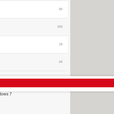
80
385
28
60
dows 7
 teclado
> Guide
n el teclado
> Guide