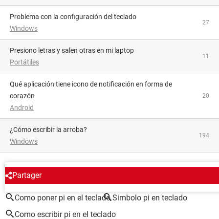
Problema con la configuración del teclado
27
Windows
Presiono letras y salen otras en mi laptop
11
Portátiles
Qué aplicación tiene icono de notificación en forma de
corazón
20
Android
¿Cómo escribir la arroba?
194
Windows
ALREDEDOR DEL MISMO TEMA
Partager
Como poner pi en el teclado
Simbolo pi en teclado
Como escribir pi en el teclado