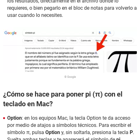
los resultados, directamente en el archivo donde lo
requieres, o bien pegarlo en el bloc de notas para volverlo a
usar cuando lo necesites.
© Google
¿Cómo se hace para poner pi (π) con el
teclado en Mac?
Option
: en los equipos Mac, la tecla Option te da acceso
por medio de atajos a símbolos técnicos. Para escribir el
símbolo
π, pulsa
Option
y, sin soltarla, presiona la tecla
P
.
Suelta ambas teclas y te aparecerá el símbolo de
pi
.