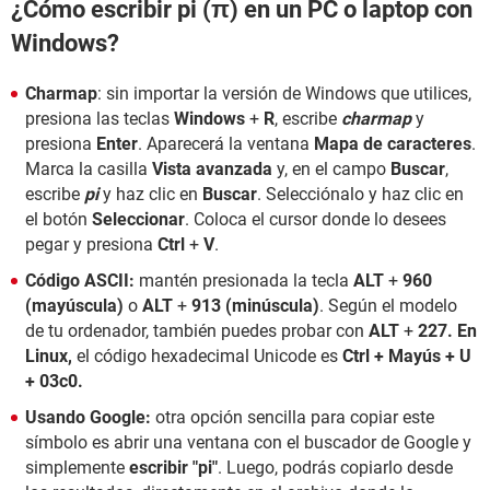
¿Cómo escribir pi (π) en un PC o laptop con
Windows?
Charmap
: sin importar la versión de Windows que utilices,
presiona las teclas
Windows
+
R
, escribe
charmap
y
presiona
Enter
. Aparecerá la ventana
Mapa de caracteres
.
Marca la casilla
Vista avanzada
y, en el campo
Buscar
,
escribe
pi
y haz clic en
Buscar
. Selecciónalo y haz clic en
el botón
Seleccionar
. Coloca el cursor donde lo desees
pegar y presiona
Ctrl
+
V
.
Código ASCII:
mantén presionada la tecla
ALT
+
960
(mayúscula)
o
ALT
+
913 (minúscula)
. Según el modelo
de tu ordenador, también puedes probar con
ALT
+
227. En
Linux,
el código hexadecimal Unicode es
Ctrl + Mayús + U
+ 03c0.
Usando Google:
otra opción sencilla para copiar este
símbolo es abrir una ventana con el buscador de Google y
simplemente
escribir "pi"
. Luego, podrás copiarlo desde