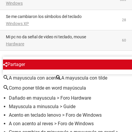
Windows
Se me cambiaron los símbolos del teclado
28
Windows XP
mi pc no da señal de video ni teclado, mouse
60
Hardware
ALREDEDOR DEL MISMO TEMA
Partager
A mayuscula con acento
A mayuscula con tilde
Como poner tilde en word mayúscula
Dañado en mayuscula
>
Foro Hardware
Mayuscula a minuscula
> Guide
Acento en teclado lenovo
>
Foro de Windows
A con acento al reves
>
Foro de Windows