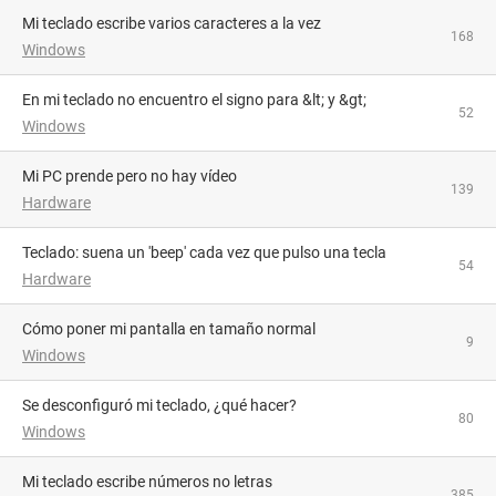
Mi teclado escribe varios caracteres a la vez
168
Windows
En mi teclado no encuentro el signo para &lt; y &gt;
52
Windows
Mi PC prende pero no hay vídeo
139
Hardware
Teclado: suena un 'beep' cada vez que pulso una tecla
54
Hardware
Cómo poner mi pantalla en tamaño normal
9
Windows
Se desconfiguró mi teclado, ¿qué hacer?
80
Windows
Mi teclado escribe números no letras
385