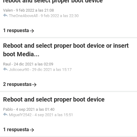
reboot and select proper boot device
Valen
-
9 feb 2022 a las 21:08
TheOneAboveAll
-
9 feb 2022 a las 22:30
1 respuesta
Reboot and select proper boot device or insert
boot Media...
Raul
-
24 dic 2021 a las 02:09
Jolicoeur90
-
29 dic 2021 a las 15:17
2 respuestas
Reboot and select proper boot device
Pablo
-
4 sep 2021 a las 01:40
MiguelY2542
-
4 sep 2021 a las 15:51
1 respuesta