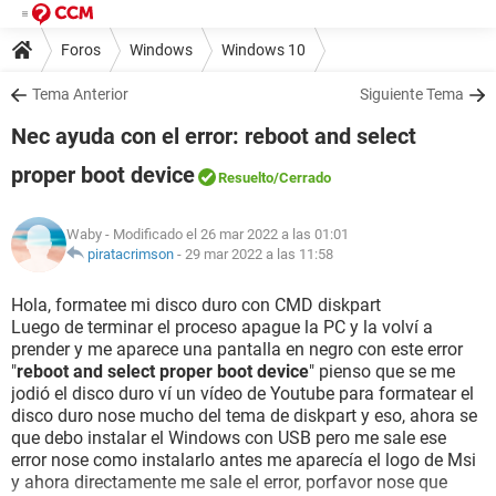
Foros
Windows
Windows 10
Tema Anterior
Siguiente Tema
Nec ayuda con el error: reboot and select
proper boot device
Resuelto
/Cerrado
Waby
- Modificado el 26 mar 2022 a las 01:01
piratacrimson
-
29 mar 2022 a las 11:58
Hola, formatee mi disco duro con CMD diskpart
Luego de terminar el proceso apague la PC y la volví a
prender y me aparece una pantalla en negro con este error
"
reboot and select proper boot device
" pienso que se me
jodió el disco duro ví un vídeo de Youtube para formatear el
disco duro nose mucho del tema de diskpart y eso, ahora se
que debo instalar el Windows con USB pero me sale ese
error nose como instalarlo antes me aparecía el logo de Msi
y ahora directamente me sale el error, porfavor nose que