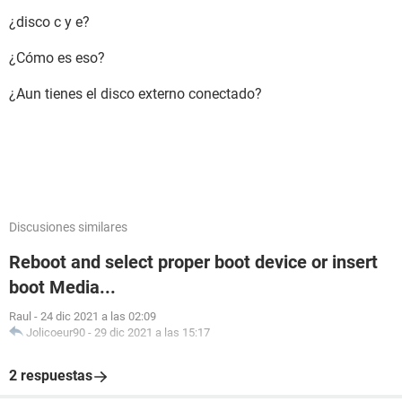
¿disco c y e?
¿Cómo es eso?
¿Aun tienes el disco externo conectado?
Discusiones similares
Reboot and select proper boot device or insert
boot Media...
Raul
-
24 dic 2021 a las 02:09
Jolicoeur90
-
29 dic 2021 a las 15:17
2 respuestas