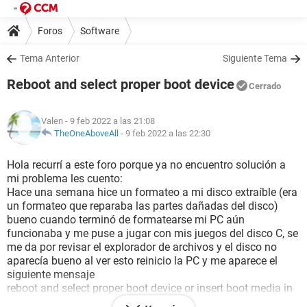
Foros
Software
Tema Anterior
Siguiente Tema
Reboot and select proper boot device
Cerrado
Valen
- 9 feb 2022 a las 21:08
TheOneAboveAll
-
9 feb 2022 a las 22:30
Hola recurrí a este foro porque ya no encuentro solución a
mi problema les cuento:
Hace una semana hice un formateo a mi disco extraíble (era
un formateo que reparaba las partes dañadas del disco)
bueno cuando terminó de formatearse mi PC aún
funcionaba y me puse a jugar con mis juegos del disco C, se
me da por revisar el explorador de archivos y el disco no
aparecía bueno al ver esto reinicio la PC y me aparece el
siguiente mensaje
reboot and select proper boot device or insert boot media in
selected booy device and press a key