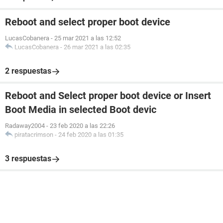
Reboot and select proper boot device
LucasCobanera
-
25 mar 2021 a las 12:52
LucasCobanera
-
26 mar 2021 a las 02:35
2 respuestas
Reboot and Select proper boot device or Insert
Boot Media in selected Boot devic
Radaway2004
-
23 feb 2020 a las 22:26
piratacrimson
-
24 feb 2020 a las 01:35
3 respuestas