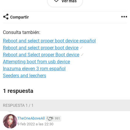
Ver más
Y ya nose que hacer he revisado la bios y aparece mi disco C
y el disco E intenté reinstalar Windows desde un pendrive y
no me deja me lanza un mensaje que dice que quite el
Compartir
medio/disco
Consulta también:
Reboot and select proper boot device español
Reboot and select proper boot device
✓
Reboot and Select proper Boot device
✓
Attempting boot from usb device
Inazuma eleven 3 rom español
Seeders and leechers
1 respuesta
RESPUESTA 1 / 1
TheOneAboveAll
991
9 feb 2022 a las 22:30