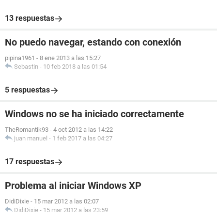
13 respuestas
No puedo navegar, estando con conexión
pipina1961
-
8 ene 2013 a las 15:27
Sebastin
-
10 feb 2018 a las 01:54
5 respuestas
Windows no se ha iniciado correctamente
TheRomantik93
-
4 oct 2012 a las 14:22
juan manuel
-
1 feb 2017 a las 04:27
17 respuestas
Problema al iniciar Windows XP
DidiDixie
-
15 mar 2012 a las 02:07
DidiDixie
-
15 mar 2012 a las 23:59