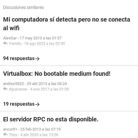
Discusiones similares
Mi computadora sí detecta pero no se conecta
al wifi
AlexGar
-
17 may 2013 a las 01:57
Yamila
-
18 ago 2023 a las 02:50
94 respuestas
Virtualbox: No bootable medium found!
andres9523
-
29 abr 2013 a las 06:24
dguevaras
-
4 ene 2017 a las 01:00
19 respuestas
El servidor RPC no esta disponible.
ancor91
-
25 feb 2013 a las 07:19
Tony
-
4 abr 2020 a las 13:56