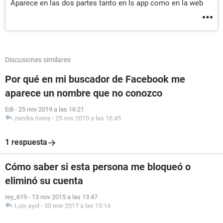
Aparece en las dos partes tanto en ls app como en la web
Discusiones similares
Por qué en mi buscador de Facebook me
aparece un nombre que no conozco
Edi
-
25 nov 2019 a las 16:21
zandra.rivera
-
25 nov 2019 a las 16:45
1 respuesta
Cómo saber si esta persona me bloqueó o
eliminó su cuenta
rey_619
-
13 nov 2015 a las 13:47
Luis ayol
-
30 ene 2017 a las 15:14