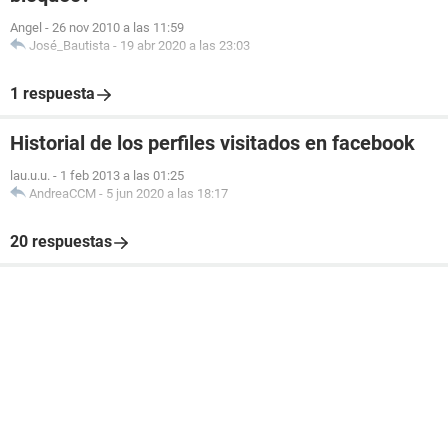
Angel
-
26 nov 2010 a las 11:59
José_Bautista
-
19 abr 2020 a las 23:03
1 respuesta
Historial de los perfiles visitados en facebook
lau.u.u.
-
1 feb 2013 a las 01:25
AndreaCCM
-
5 jun 2020 a las 18:17
20 respuestas