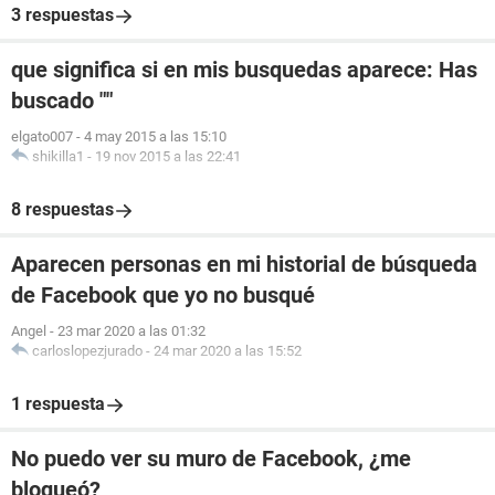
3 respuestas
que significa si en mis busquedas aparece: Has
buscado ""
elgato007
-
4 may 2015 a las 15:10
shikilla1
-
19 nov 2015 a las 22:41
8 respuestas
Aparecen personas en mi historial de búsqueda
de Facebook que yo no busqué
Angel
-
23 mar 2020 a las 01:32
carloslopezjurado
-
24 mar 2020 a las 15:52
1 respuesta
No puedo ver su muro de Facebook, ¿me
bloqueó?