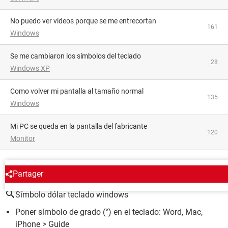
No puedo ver videos porque se me entrecortan
161
Windows
Se me cambiaron los símbolos del teclado
28
Windows XP
como volver mi pantalla al tamaño normal
135
Windows
Mi PC se queda en la pantalla del fabricante
120
Monitor
ALREDEDOR DEL MISMO TEMA
Partager
Símbolo dólar teclado windows
Poner símbolo de grado (°) en el teclado: Word, Mac,
iPhone
> Guide