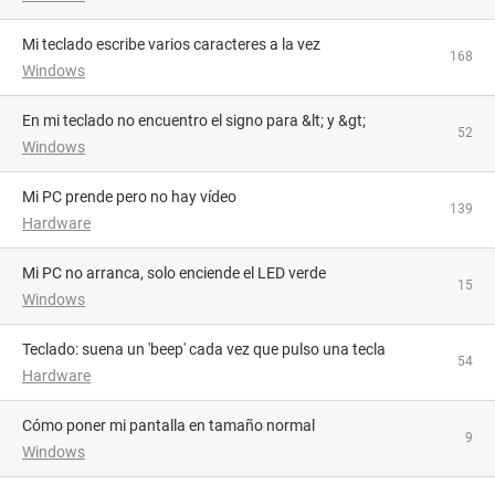
Mi teclado escribe varios caracteres a la vez
168
Windows
En mi teclado no encuentro el signo para &lt; y &gt;
52
Windows
Mi PC prende pero no hay vídeo
139
Hardware
Mi PC no arranca, solo enciende el LED verde
15
Windows
Teclado: suena un 'beep' cada vez que pulso una tecla
54
Hardware
Cómo poner mi pantalla en tamaño normal
9
Windows