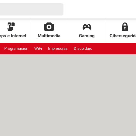
ps e Internet
Multimedia
Gaming
Cibersegurid
Programación
WiFi
Impresoras
Disco duro