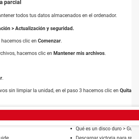
 parcial
antener todos tus datos almacenados en el ordenador.
ación > Actualización y seguridad.
, hacemos clic en
Comenzar
.
rchivos, hacemos clic en
Mantener mis archivos
.
r
.
vos sin limpiar la unidad, en el paso 3 hacemos clic en
Quitar t
EMA
Qué es un disco duro
> Guid
uide
Descargar victoria para repa