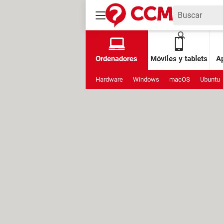
Ordenadores
Móviles y tablets
Ap
Hardware
Windows
macOS
Ubuntu