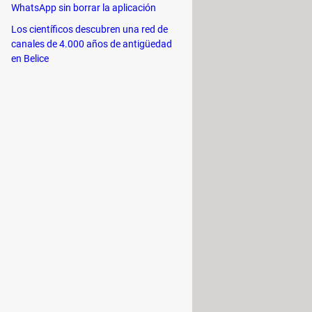
o, puedes elegir entre dos
WhatsApp sin borrar la aplicación
te la
tabla de contenido de la
Los científicos descubren una red de
cuperación posterior de los datos
canales de 4.000 años de antigüedad
en Belice
 con programas especializados, elige
strictamente necesario,