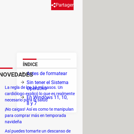
Partager
u sistema está ento o inestable.
formatear, pero es importante
ÍNDICE
de
Antes de formatear
NOVEDADES
o
Sin tener el Sistema
La regla de los 10 mil pasos. Un
Operativo
cardiólogo explicó lo que es realmente
En Windows 11, 10,
necesario para la salud
8 y 7
¡No caigas! Así es como te manipulan
para comprar más en temporada
navideña
Así puedes tomarte un descanso de