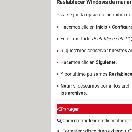
Restablecer Windows de manera
Esta segunda opción te permitirá m
Hacemos clic en
Inicio > Configur
En el apartado
Restablece este PC
Si queremos conservar nuestros a
Hacemos clic en
Siguiente
.
Y por último pulsamos
Restablece
Nota:
si deseamos borrar los archi
los archivos
.
ALREDEDOR DEL MISMO T
Partager
Como formatear un disco duro
Formatear disco duro externo
> G