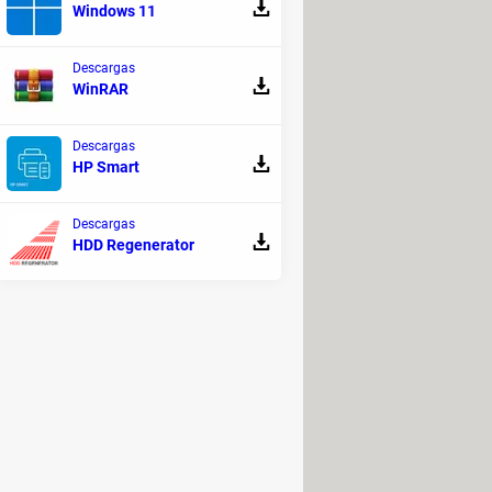
Windows 11
idades. Esta opción se recomienda
 a paso los dos métodos.
Descargas
WinRAR
Descargas
porque en este caso se borrarán
HP Smart
Descargas
HDD Regenerator
impiar la unidad
.