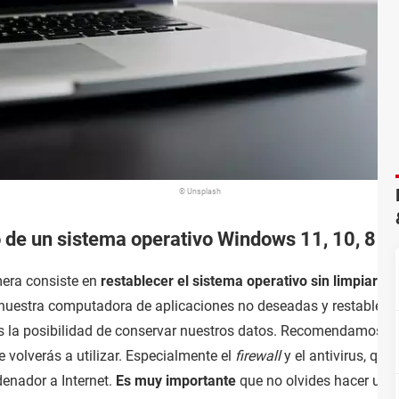
© Unsplash
de un sistema operativo Windows 11, 10, 8 y 
mera consiste en
restablecer el sistema operativo sin limpiar 
 nuestra computadora de aplicaciones no deseadas y restablecer
la posibilidad de conservar nuestros datos. Recomendamos co
 volverás a utilizar. Especialmente el
firewall
y el antivirus, q
denador a Internet.
Es muy importante
que no olvides hacer una c