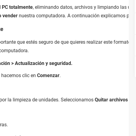
l PC totalmente
, eliminando datos, archivos y limpiando las un
o vender
nuestra computadora. A continuación explicamos paso
te
rtante que estés seguro de que quieres realizar este formateo 
 computadora.
ación > Actualización y seguridad.
, hacemos clic en
Comenzar
.
 por la limpieza de unidades. Seleccionamos
Quitar archivos y l
ras.