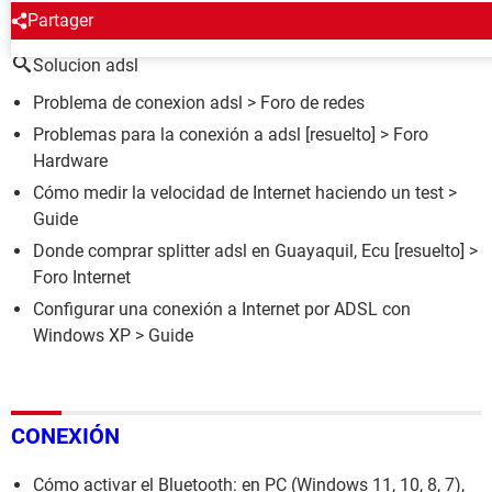
ALREDEDOR DEL MISMO TEMA
Partager
Solucion adsl
Problema de conexion adsl
>
Foro de redes
Problemas para la conexión a adsl
[resuelto] >
Foro
Hardware
Cómo medir la velocidad de Internet haciendo un test
>
Guide
Donde comprar splitter adsl en Guayaquil, Ecu
[resuelto] >
Foro Internet
Configurar una conexión a Internet por ADSL con
Windows XP
> Guide
CONEXIÓN
Cómo activar el Bluetooth: en PC (Windows 11, 10, 8, 7),