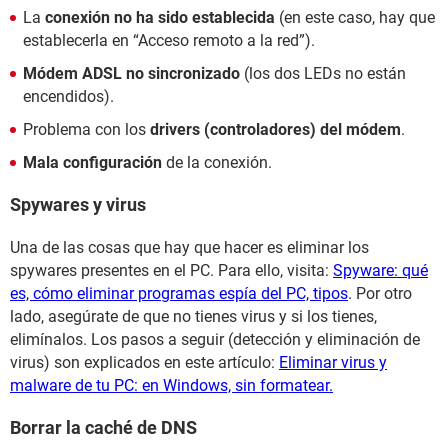
La
conexión no ha sido establecida
(en este caso, hay que
establecerla en “Acceso remoto a la red”).
Módem ADSL no sincronizado
(los dos LEDs no están
encendidos).
Problema con los
drivers (controladores) del módem
.
Mala configuración
de la conexión.
Spywares y virus
Una de las cosas que hay que hacer es eliminar los
spywares presentes en el PC. Para ello, visita:
Spyware: qué
es, cómo eliminar programas espía del PC, tipos
. Por otro
lado, asegúrate de que no tienes virus y si los tienes,
elimínalos. Los pasos a seguir (detección y eliminación de
virus) son explicados en este artículo:
Eliminar virus y
malware de tu PC: en Windows, sin formatear.
Borrar la caché de DNS