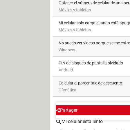
Obtener el número de celular de una pe
Móviles y tabletas
Mi celular solo carga cuando está apa
Móviles y tabletas
No puedo ver videos porque se me entr
Windows
PIN de bloqueo de pantalla olvidado
Android
Calcular el porcentaje de descuento
Ofimática
ALREDEDOR DEL MISMO T
Partager
Mi celular esta lento