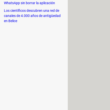
WhatsApp sin borrar la aplicación
Los científicos descubren una red de
canales de 4.000 años de antigüedad
en Belice
 tan pronto como están disponibles,
 Lo ideal es que quede libre al
mpliar su capacidad.
ean mucha memoria y ralentizan el
 ligera de las mismas (lite).