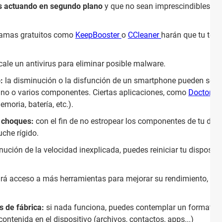
as actuando en segundo plano
y que no sean imprescindibles pa
amas gratuitos como
KeepBooster
o
CCleaner
harán que tu tel
cale un antivirus para eliminar posible malware.
:
la disminución o la disfunción de un smartphone pueden ser de
 uno o varios componentes. Ciertas aplicaciones, como
Doctor P
moria, batería, etc.).
s choques:
con el fin de no estropear los componentes de tu disp
che rígido.
ución de la velocidad inexplicada, puedes reiniciar tu disposit
rá acceso a más herramientas para mejorar su rendimiento, aun
s de fábrica:
si nada funciona, puedes contemplar un formateo
ontenida en el dispositivo (archivos, contactos, apps...)