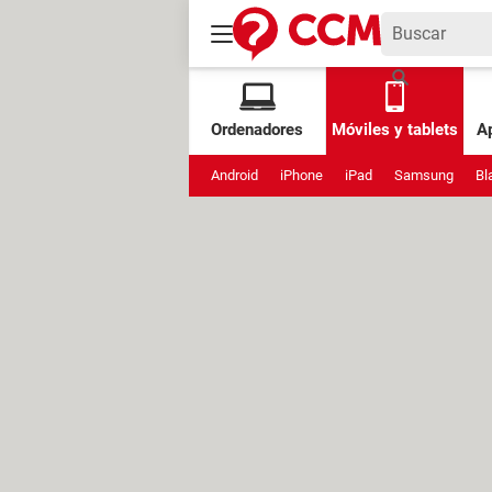
Ordenadores
Móviles y tablets
Ap
Android
iPhone
iPad
Samsung
Bl