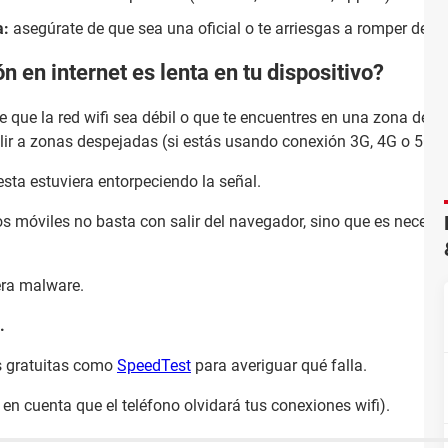
a:
asegúrate de que sea una oficial o te arriesgas a romper defin
n en internet es lenta en tu dispositivo?
e que la red wifi sea débil o que te encuentres en una zona de po
salir a zonas despejadas (si estás usando conexión 3G, 4G o 5G).
esta estuviera entorpeciendo la señal.
os móviles no basta con salir del navegador, sino que es necesa
era malware.
.
 gratuitas como
SpeedTest
para averiguar qué falla.
 en cuenta que el teléfono olvidará tus conexiones wifi).