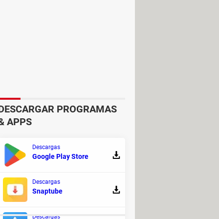
itivamente tu dispositivo.
ca cobertura. Intenta acercarte al
DESCARGAR PROGRAMAS
rio cerrar las ventanas y/o pestañas
& APPS
Descargas
Google Play Store
Descargas
Snaptube
Descargas