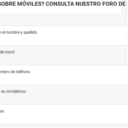
SOBRE MÓVILES? CONSULTA NUESTRO FORO DE 
o el nombre y apellido
de móvil
número de teléfono
a en mi teléfono
lar