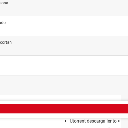
rsona
gado
ecortan
EMA
Utorrent descarga lento
> Gu