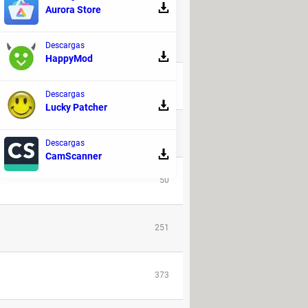
DISCUSIÓN
Aurora Store
Descargas
RESPUESTAS
HappyMod
3
Descargas
Lucky Patcher
116
Descargas
CamScanner
50
251
373