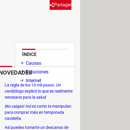
Partager
ilizamos. En este artículo
 de mejorar su funcionamiento.
ÍNDICE
s,
Causas
NOVEDADES
Soluciones
Internet
La regla de los 10 mil pasos. Un
an
cardiólogo explicó lo que es realmente
necesario para la salud
¡No caigas! Así es como te manipulan
para comprar más en temporada
navideña
Así puedes tomarte un descanso de