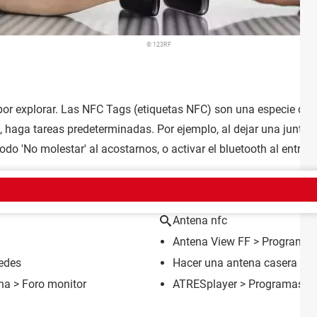
© 123RF
 por explorar. Las NFC Tags (etiquetas NFC) son una especie de 
as, haga tareas predeterminadas. Por ejemplo, al dejar una junto
do 'No molestar' al acostarnos, o activar el bluetooth al entrar
EMA
Antena nfc
Antena View FF
> Programas 
redes
Hacer una antena casera para
ena
>
Foro monitor
ATRESplayer
> Programas - Pe