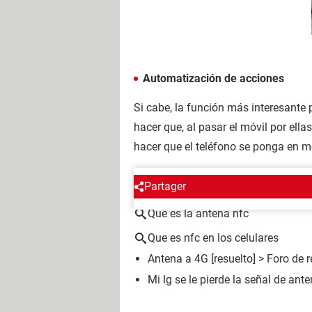
Automatización de acciones
Si cabe, la función más interesante
hacer que, al pasar el móvil por ell
hacer que el teléfono se ponga en mo
ALREDEDOR DEL MISMO T
Partager
Que es la antena nfc
Que es nfc en los celulares
Antena a 4G
[resuelto] >
Foro de 
Mi lg se le pierde la señal de ant