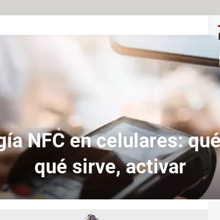
ía NFC en celulares: qué
qué sirve, activar