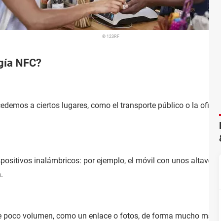
© 123RF
ogía NFC?
edemos a ciertos lugares, como el transporte público o la oficin
spositivos inalámbricos: por ejemplo, el móvil con unos altavoce
.
n de poco volumen, como un enlace o fotos, de forma mucho más