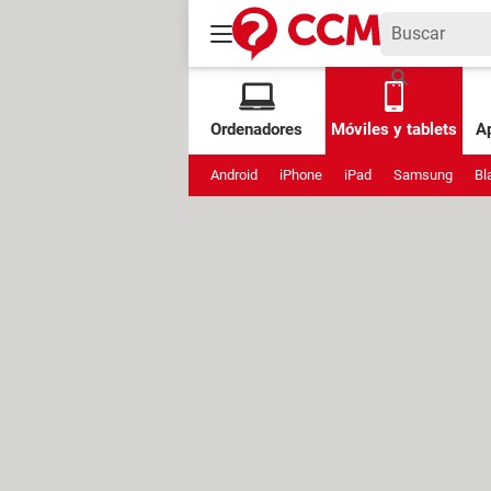
Ordenadores
Móviles y tablets
Ap
Android
iPhone
iPad
Samsung
Bl