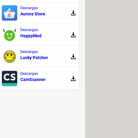
 la información.
Descargas
Aurora Store
Descargas
, incluso en telepeajes. En la
HappyMod
aomi Mi 9, Samsung Galaxy S10,
 Z).
Descargas
Lucky Patcher
Descargas
CamScanner