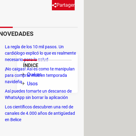
Partager
smo es similar al empleado en
NOVEDADES
r robos. Esta tecnología tiene
La regla de los 10 mil pasos. Un
cardiólogo explicó lo que es realmente
necesario para la salud
ÍNDICE
¡No caigas! Así es como te manipulan
Qué es
para comprar más en temporada
navideña
Usos
Así puedes tomarte un descanso de
 como
WhatsApp sin borrar la aplicación
ene dos modos de funcionamiento:
Los científicos descubren una red de
canales de 4.000 años de antigüedad
en Belice