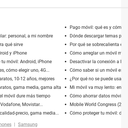
Pago móvil: qué es y cómo 
lar: personal, a mi nombre
Dónde descargar temas para c
a qué sirve
Por qué se sobrecalienta el c
roid y iPhone
Cómo arreglar un móvil moj
e tu móvil: Android, iPhone
Desactivar la conexión a Inte
s, cómo elegir uno, 4G...
Cómo saber si un móvil es rob
aratos, 10-12 años, mejores
¿Por qué no se puede usar el 
aratos, gama media, gama alta
Mi móvil va muy lento: en int
el móvil dure más tiempo
Cómo ahorrar datos móviles: 
Vodafone, Movistar...
Mobile World Congress (2024)
alidad-precio, gama media...
Cómo proteger tu móvil: del c
phones
Samsung