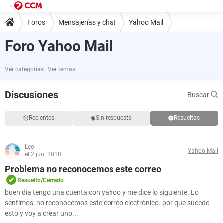
Foros
Mensajerías y chat
Yahoo Mail
Foro Yahoo Mail
Ver categorías
Ver temas
Discusiones
Buscar
Recientes
Sin respuesta
Resueltas
Leo
Yahoo Mail
el 2 jun. 2018
Problema no reconocemos este correo
Resuelto/Cerrado
buen dia tengo una cuenta con yahoo y me dice lo siguiente. Lo
sentimos, no reconocemos este correo electrónico. por que sucede
esto y voy a crear uno...