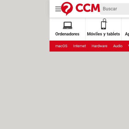
Ordenadores
Móviles y tablets
Ap
macOS
Internet
Hardware
Audio