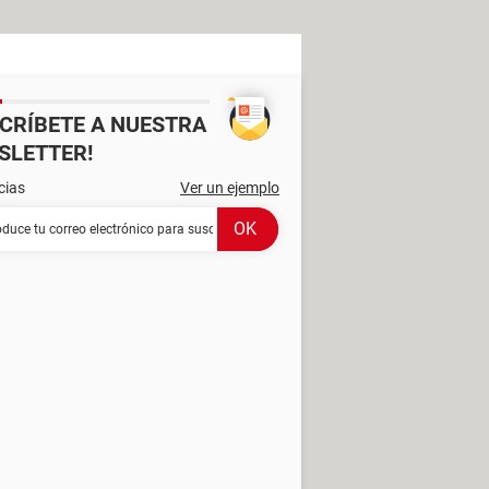
SCRÍBETE A NUESTRA
SLETTER!
cias
Ver un ejemplo