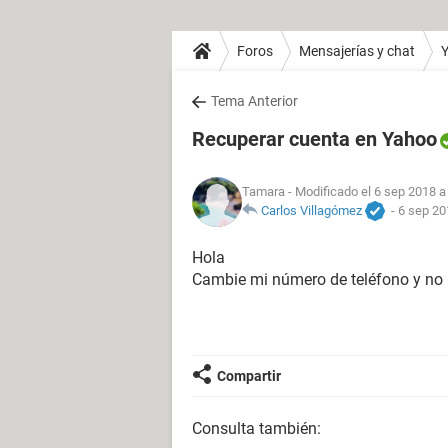
Foros
Mensajerías y chat
Y
Tema Anterior
Recuperar cuenta en Yahoo
Tamara
- Modificado el 6 sep 2018 a
Carlos Villagómez
-
6 sep 20
Hola
Cambie mi número de teléfono y no 
Compartir
Consulta también: