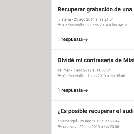
Recuperar grabación de una
luistena
-
25 ago 2014 a las 21:54
Carlos-vialfa
-
26 ago 2014 a las 04:13
1 respuesta
Olvidé mi contraseña de Mis
delimar
-
1 ago 2019 a las 00:04
Carlos-vialfa
-
1 ago 2019 a las 05:46
1 respuesta
¿Es posible recuperar el aud
alvaroangel
-
29 ago 2019 a las 22:47
ceszarv
-
29 ago 2019 a las 23:08