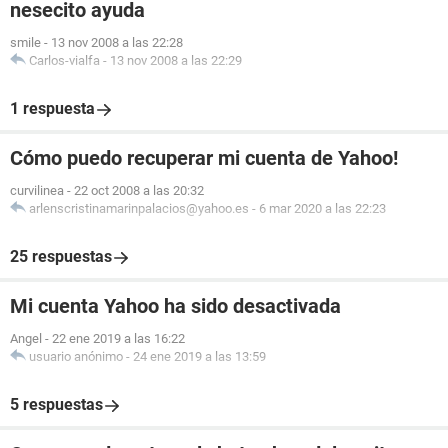
nesecito ayuda
smile
-
13 nov 2008 a las 22:28
Carlos-vialfa
-
13 nov 2008 a las 22:29
1 respuesta
Cómo puedo recuperar mi cuenta de Yahoo!
curvilinea
-
22 oct 2008 a las 20:32
arlenscristinamarinpalacios@yahoo.es
-
6 mar 2020 a las 22:23
25 respuestas
Mi cuenta Yahoo ha sido desactivada
Angel
-
22 ene 2019 a las 16:22
usuario anónimo
-
24 ene 2019 a las 13:59
5 respuestas