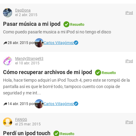
DagDona
iPod
el 2 abr. 2015
Pasar música a mi ipod
Resuelto
Como puedo pasarle musica a mi iPod si no tengo el disco
28 abr. 2015 por
Carlos Villagómez
MandyStrange93
iPod
el 10 abr. 2015
Cómo recuperar archivos de mi ipod
Resuelto
Hola, hace tiempo adquirí un iPod Touch 4, pero este se rompió de la
pantalla así es que le borré todo, tampoco cuento con copia de
seguridad y me int...
14 abr. 2015 por
Carlos Villagómez
FANGG
iPod
el 25 mar. 2015
Perdí un ipod touch
Resuelto