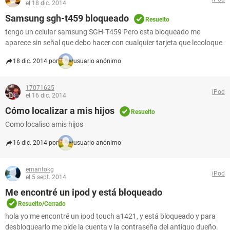
el 18 dic. 2014
Samsung sgh-t459 bloqueado
Resuelto
tengo un celular samsung SGH-T459 Pero esta bloqueado me
aparece sin señal que debo hacer con cualquier tarjeta que lecoloque
18 dic. 2014 por
usuario anónimo
17071625
iPod
el 16 dic. 2014
Cómo localizar a mis hijos
Resuelto
Como localiso amis hijos
16 dic. 2014 por
usuario anónimo
emantokg
iPod
el 5 sept. 2014
Me encontré un ipod y está bloqueado
Resuelto/Cerrado
hola yo me encontré un ipod touch a1421, y está bloqueado y para
desbloquearlo me pide la cuenta y la contraseña del antiguo dueño.