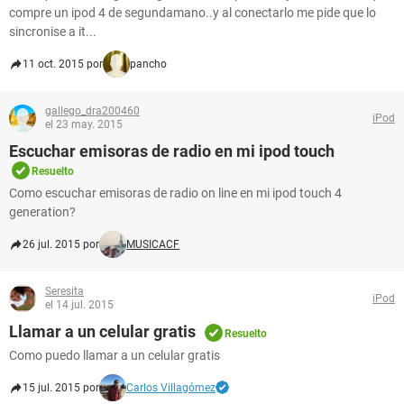
compre un ipod 4 de segundamano..y al conectarlo me pide que lo
sincronise a it...
11 oct. 2015 por
pancho
gallego_dra200460
iPod
el 23 may. 2015
Escuchar emisoras de radio en mi ipod touch
Resuelto
Como escuchar emisoras de radio on line en mi ipod touch 4
generation?
26 jul. 2015 por
MUSICACF
Seresita
iPod
el 14 jul. 2015
Llamar a un celular gratis
Resuelto
Como puedo llamar a un celular gratis
15 jul. 2015 por
Carlos Villagómez