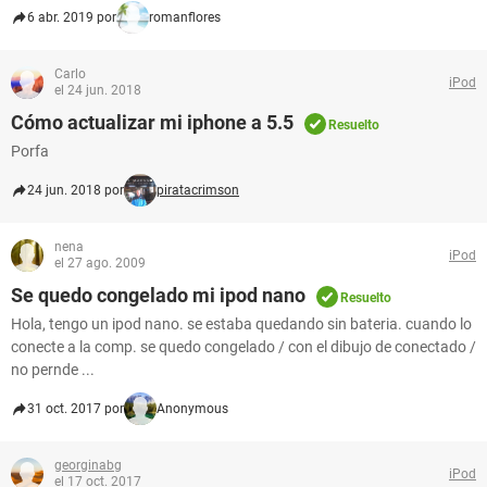
6 abr. 2019 por
romanflores
Carlo
iPod
el 24 jun. 2018
Cómo actualizar mi iphone a 5.5
Resuelto
Porfa
24 jun. 2018 por
piratacrimson
nena
iPod
el 27 ago. 2009
Se quedo congelado mi ipod nano
Resuelto
Hola, tengo un ipod nano. se estaba quedando sin bateria. cuando lo
conecte a la comp. se quedo congelado / con el dibujo de conectado /
no pernde ...
31 oct. 2017 por
Anonymous
georginabg
iPod
el 17 oct. 2017