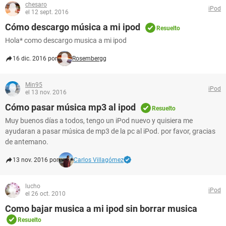
chesaro
iPod
el 12 sept. 2016
Cómo descargo música a mi ipod
Resuelto
Hola* como descargo musica a mi ipod
16 dic. 2016 por
Rosembergg
Min95
iPod
el 13 nov. 2016
Cómo pasar música mp3 al ipod
Resuelto
Muy buenos días a todos, tengo un iPod nuevo y quisiera me
ayudaran a pasar música de mp3 de la pc al iPod. por favor, gracias
de antemano.
13 nov. 2016 por
Carlos Villagómez
lucho
iPod
el 26 oct. 2010
Como bajar musica a mi ipod sin borrar musica
Resuelto