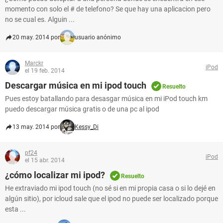
momento con solo el # de telefono? Se que hay una aplicacion pero
no se cual es. Alguin ...
20 may. 2014 por
usuario anónimo
Marckr
iPod
el 19 feb. 2014
Descargar música en mi ipod touch
Resuelto
Pues estoy batallando para desasgar música en mi iPod touch km
puedo descargar música gratis o de una pc al ipod
13 may. 2014 por
Kessy_Di
pf24
iPod
el 15 abr. 2014
¿cómo localizar mi ipod?
Resuelto
He extraviado mi ipod touch (no sé si en mi propia casa o si lo dejé en
algún sitio), por icloud sale que el ipod no puede ser localizado porque
esta ...