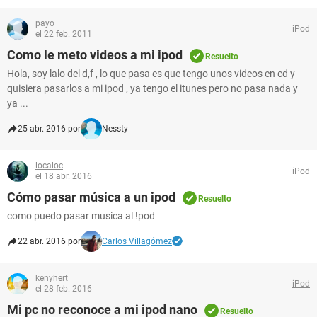
payo
iPod
el 22 feb. 2011
Como le meto videos a mi ipod
Resuelto
Hola, soy lalo del d,f , lo que pasa es que tengo unos videos en cd y
quisiera pasarlos a mi ipod , ya tengo el itunes pero no pasa nada y
ya ...
25 abr. 2016 por
Nessty
localoc
iPod
el 18 abr. 2016
Cómo pasar música a un ipod
Resuelto
como puedo pasar musica al !pod
22 abr. 2016 por
Carlos Villagómez
kenyhert
iPod
el 28 feb. 2016
Mi pc no reconoce a mi ipod nano
Resuelto