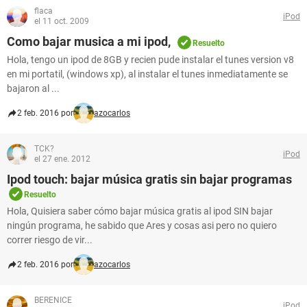
flaca
iPod
el 11 oct. 2009
Como bajar musica a mi ipod,
Resuelto
Hola, tengo un ipod de 8GB y recien pude instalar el tunes version v8
en mi portatil, (windows xp), al instalar el tunes inmediatamente se
bajaron al ...
2 feb. 2016 por
azocarlos
TCK?
iPod
el 27 ene. 2012
Ipod touch: bajar música gratis sin bajar programas
Resuelto
Hola, Quisiera saber cómo bajar música gratis al ipod SIN bajar
ningún programa, he sabido que Ares y cosas asi pero no quiero
correr riesgo de vir...
2 feb. 2016 por
azocarlos
BERENICE
iPod