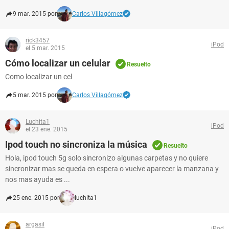
9 mar. 2015 por
Carlos Villagómez
rick3457
iPod
el 5 mar. 2015
Cómo localizar un celular
Resuelto
Como localizar un cel
5 mar. 2015 por
Carlos Villagómez
Luchita1
iPod
el 23 ene. 2015
Ipod touch no sincroniza la música
Resuelto
Hola, ipod touch 5g solo sincronizo algunas carpetas y no quiere
sincronizar mas se queda en espera o vuelve aparecer la manzana y
nos mas ayuda es ...
25 ene. 2015 por
luchita1
argasil
iPod