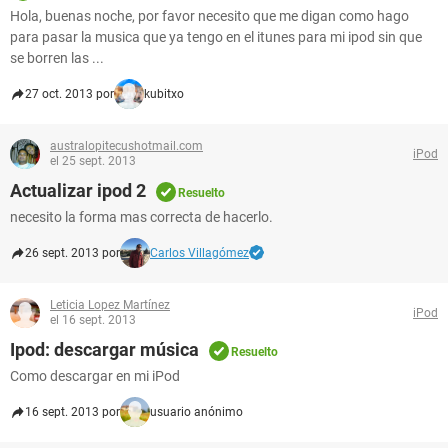
Hola, buenas noche, por favor necesito que me digan como hago
para pasar la musica que ya tengo en el itunes para mi ipod sin que
se borren las ...
27 oct. 2013 por
kubitxo
australopitecushotmail.com
iPod
el 25 sept. 2013
Actualizar ipod 2
Resuelto
necesito la forma mas correcta de hacerlo.
26 sept. 2013 por
Carlos Villagómez
Leticia Lopez Martínez
iPod
el 16 sept. 2013
Ipod: descargar música
Resuelto
Como descargar en mi iPod
16 sept. 2013 por
usuario anónimo