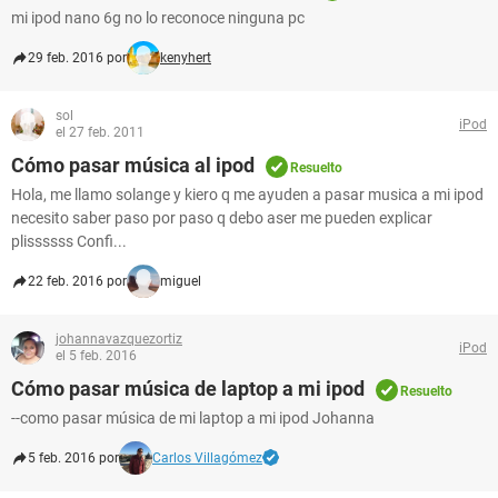
mi ipod nano 6g no lo reconoce ninguna pc
29 feb. 2016 por
kenyhert
sol
iPod
el 27 feb. 2011
Cómo pasar música al ipod
Resuelto
Hola, me llamo solange y kiero q me ayuden a pasar musica a mi ipod
necesito saber paso por paso q debo aser me pueden explicar
plissssss Confi...
22 feb. 2016 por
miguel
johannavazquezortiz
iPod
el 5 feb. 2016
Cómo pasar música de laptop a mi ipod
Resuelto
--como pasar música de mi laptop a mi ipod Johanna
5 feb. 2016 por
Carlos Villagómez