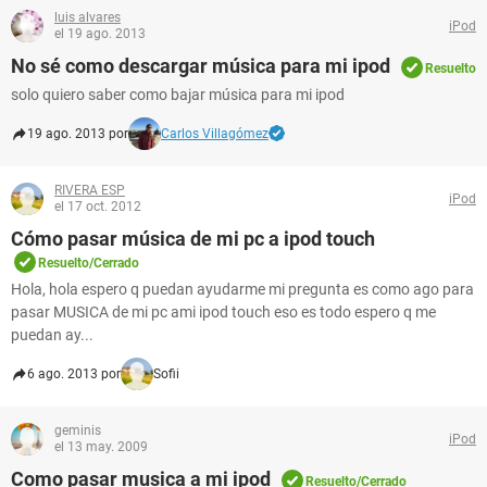
luis alvares
iPod
el 19 ago. 2013
No sé como descargar música para mi ipod
Resuelto
solo quiero saber como bajar música para mi ipod
19 ago. 2013 por
Carlos Villagómez
RIVERA ESP
iPod
el 17 oct. 2012
Cómo pasar música de mi pc a ipod touch
Resuelto/Cerrado
Hola, hola espero q puedan ayudarme mi pregunta es como ago para
pasar MUSICA de mi pc ami ipod touch eso es todo espero q me
puedan ay...
6 ago. 2013 por
Sofii
geminis
iPod
el 13 may. 2009
Como pasar musica a mi ipod
Resuelto/Cerrado