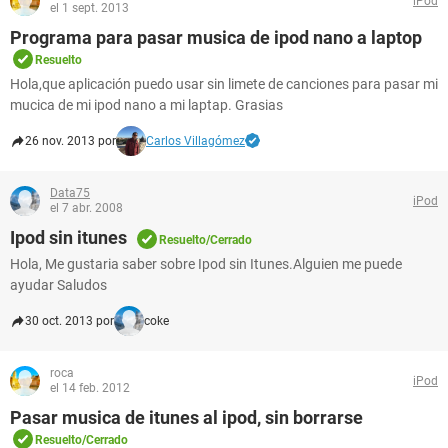
iPod
el 1 sept. 2013
Programa para pasar musica de ipod nano a laptop
Resuelto
Hola,que aplicación puedo usar sin limete de canciones para pasar mi
mucica de mi ipod nano a mi laptap. Grasias
26 nov. 2013 por
Carlos Villagómez
Data75
iPod
el 7 abr. 2008
Ipod sin itunes
Resuelto/Cerrado
Hola, Me gustaria saber sobre Ipod sin Itunes.Alguien me puede
ayudar Saludos
30 oct. 2013 por
coke
roca
iPod
el 14 feb. 2012
Pasar musica de itunes al ipod, sin borrarse
Resuelto/Cerrado