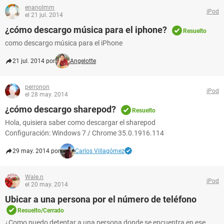
enanolmm
iPod
el 21 jul. 2014
¿cómo descargo música para el iphone?
Resuelto
como descargo música para el iPhone
21 jul. 2014 por
Angelotte
perronon
iPod
el 28 may. 2014
¿cómo descargo sharepod?
Resuelto
Hola, quisiera saber como descargar el sharepod
Configuración: Windows 7 / Chrome 35.0.1916.114
29 may. 2014 por
Carlos Villagómez
Wale.n
iPod
el 20 may. 2014
Ubicar a una persona por el número de teléfono
Resuelto/Cerrado
¿Como puedo deteptar a una persona donde se encuentra en ese