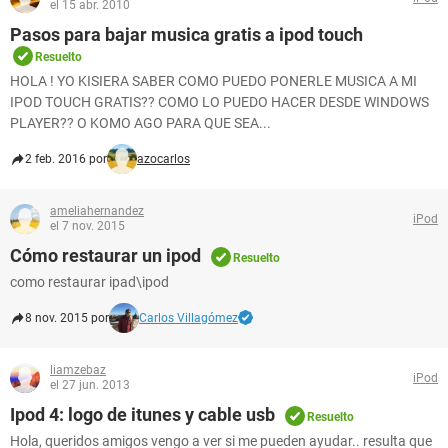
el 15 abr. 2010
Pasos para bajar musica gratis a ipod touch
Resuelto
HOLA ! YO KISIERA SABER COMO PUEDO PONERLE MUSICA A MI
IPOD TOUCH GRATIS?? COMO LO PUEDO HACER DESDE WINDOWS
PLAYER?? O KOMO AGO PARA QUE SEA...
2 feb. 2016 por
azocarlos
ameliahernandez
iPod
el 7 nov. 2015
Cómo restaurar un ipod
Resuelto
como restaurar ipad\ipod
8 nov. 2015 por
Carlos Villagómez
liamzebaz
iPod
el 27 jun. 2013
Ipod 4: logo de itunes y cable usb
Resuelto
Hola, queridos amigos vengo a ver si me pueden ayudar.. resulta que