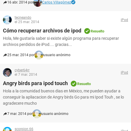
16 abr. 2014 por
Carlos Villagómez
tecneando
iPod
el 25 mar. 2014
Cómo recuperar archivos de ipod
Resuelto
Hola, Me gustaría saber si existe algún programa para recuperar
archivos perdidos de iPod.... gracias...
25 mar. 2014 por
usuario anónimo
cyber64rr
iPod
el 7 mar. 2014
Angry birds para ipod touch
Resuelto
Hola a la comunidad buenos dias en México, me pueden ayudar a
conseguir la apliacacion de Angry birds Go para mi Ipod Touh , se lo
agradecere mucho
7 mar. 2014 por
usuario anónimo
scorpion 66