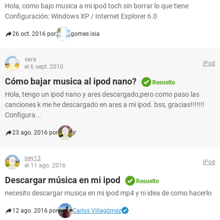
Hola, como bajo musica a mi ipod toch sin borrar lo que tiene
Configuración: Windows XP / Internet Explorer 6.0
26 oct. 2016 por
gomes isia
sara
iPod
el 6 sept. 2010
Cómo bajar musica al ipod nano?
Resuelto
Hola, tengo un ipod nano y ares descargado,pero como paso las
canciones k me he descargado en ares a mi ipod. bss, gracias!!!!!!!
Configura...
23 ago. 2016 por
jr
ney13
iPod
el 11 ago. 2016
Descargar música en mi ipod
Resuelto
necesito descargar musica en mi ipod mp4 y ni idea de como hacerlo
12 ago. 2016 por
Carlos Villagómez