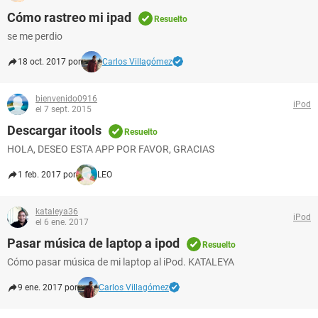
Cómo rastreo mi ipad
Resuelto
se me perdio
18 oct. 2017 por
Carlos Villagómez
bienvenido0916
iPod
el 7 sept. 2015
Descargar itools
Resuelto
HOLA, DESEO ESTA APP POR FAVOR, GRACIAS
1 feb. 2017 por
LEO
kataleya36
iPod
el 6 ene. 2017
Pasar música de laptop a ipod
Resuelto
Cómo pasar música de mi laptop al iPod. KATALEYA
9 ene. 2017 por
Carlos Villagómez