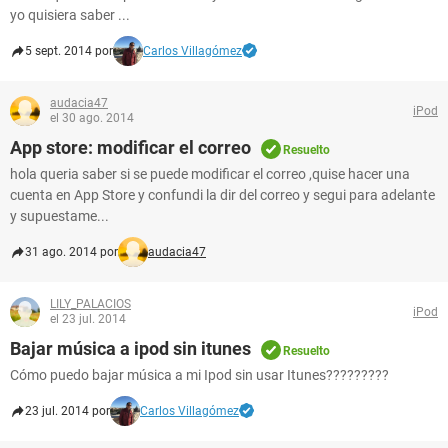
yo quisiera saber ...
5 sept. 2014 por
Carlos Villagómez
audacia47
iPod
el 30 ago. 2014
App store: modificar el correo
Resuelto
hola queria saber si se puede modificar el correo ,quise hacer una
cuenta en App Store y confundi la dir del correo y segui para adelante
y supuestame...
31 ago. 2014 por
audacia47
LILY_PALACIOS
iPod
el 23 jul. 2014
Bajar música a ipod sin itunes
Resuelto
Cómo puedo bajar música a mi Ipod sin usar Itunes?????????
23 jul. 2014 por
Carlos Villagómez