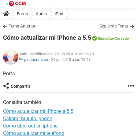
Foros
Audio
iPod
Tema Anterior
Siguiente Tema
Cómo actualizar mi iPhone a 5.5
Resuelto
/Cerrado
Carlo
- Modificado el 25 jun 2018 a las 06:20
piratacrimson
-
24 jun 2018 a las 12:48
Porfa
Compartir
Consulta también:
Cómo actualizar mi iPhone a 5.5
Calibrar brujula iphone
Como abrir odt en iphone
Cómo actualizar mi teléfono