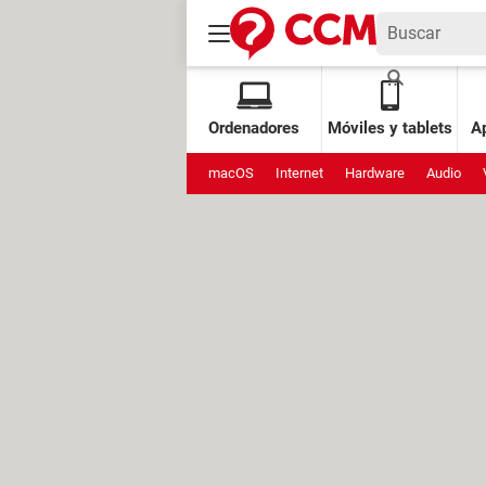
Ordenadores
Móviles y tablets
Ap
macOS
Internet
Hardware
Audio