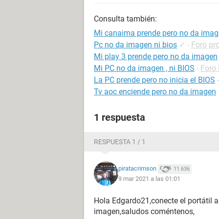
Consulta también:
Mi canaima prende pero no da ima
Pc no da imagen ni bios
✓
-
Foro pr
Mi play 3 prende pero no da imagen
Mi PC no da imagen , ni BIOS
-
Foro
La PC prende pero no inicia el BIOS
Tv aoc enciende pero no da imagen
1 respuesta
RESPUESTA 1 / 1
piratacrimson
11.636
9 mar 2021 a las 01:01
Hola Edgardo21,conecte el portátil a
imagen,saludos coméntenos,