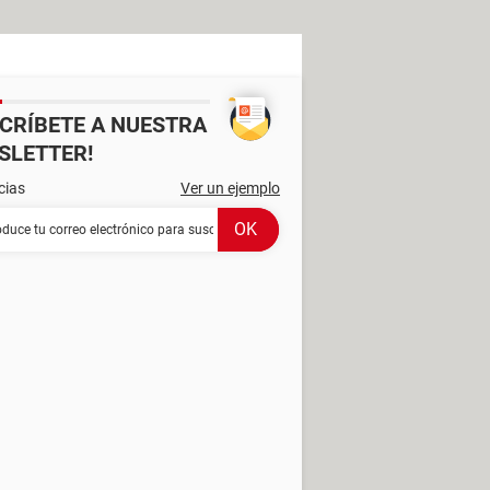
SCRÍBETE A NUESTRA
SLETTER!
cias
Ver un ejemplo