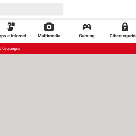
ps e Internet
Multimedia
Gaming
Cibersegurid
Videojuegos