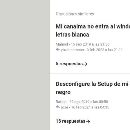
Discusiones similares
Mi canaima no entra al wind
letras blanca
Marisol
-
15 sep 2019 a las 21:30
piratacrimson
-
3 feb 2023 a las 21:11
5 respuestas
Desconfigure la Setup de mi
negro
Rafael
-
29 ago 2019 a las 08:58
jose
-
16 feb 2024 a las 04:35
13 respuestas