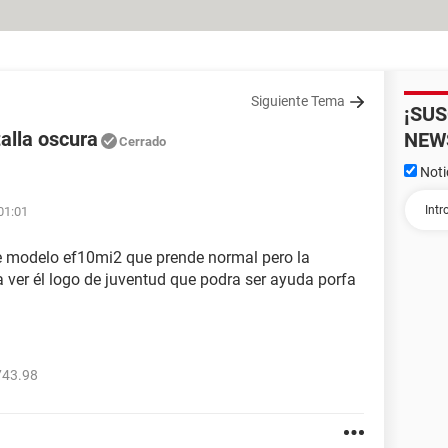
Siguiente Tema
¡SU
alla oscura
NEW
Cerrado
Noti
01:01
e modelo ef10mi2 que prende normal pero la
ra ver él logo de juventud que podra ser ayuda porfa
743.98