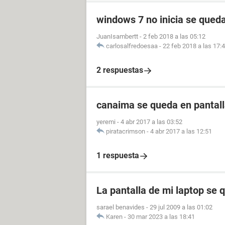
windows 7 no inicia se queda
JuanIsambertt
-
2 feb 2018 a las 05:12
carlosalfredoesaa
-
22 feb 2018 a las 17:
2 respuestas
canaima se queda en pantall
yeremi
-
4 abr 2017 a las 03:52
piratacrimson
-
4 abr 2017 a las 12:51
1 respuesta
La pantalla de mi laptop se 
sarael benavides
-
29 jul 2009 a las 01:02
Karen
-
30 mar 2023 a las 18:41