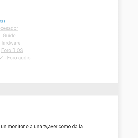
gen
ocesador
- Guide
 Hardware
-
Foro BIOS
✓
-
Foro audio
 un monitor o a una tv,aver como da la